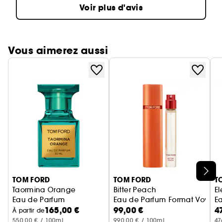
Voir plus d'avis
Vous aimerez aussi
Ignorer le carrousel produits
TOM FORD
TOM FORD
T
Taormina Orange
Bitter Peach
El
Eau de Parfum
Eau de Parfum Format Voyag
E
165,00 €
99,00 €
4
À partir de
550,00 € / 100ml
990,00 € / 100ml
47