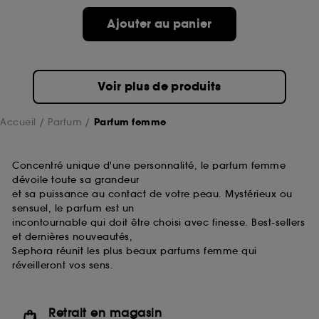
de ces cookies grâce au bouton "personnaliser mes
choix" ci-dessous ou décider de "tout accepter".
Ajouter au panier
Sephora pourra associer les informations de
navigation collectées par ces Cookies, pour les
finalités acceptées, avec les données personnelles
collectées ou générées lors de votre activité en ligne
Voir plus de produits
ou en magasin. Pour refuser tous les cookies, cliques
sur "continuer sans accepter". Voous pouvez à tout
moment choisir de retirer votrte consentement. Si vous
Accueil
Parfum
Parfum femme
souhaitez obtenir plus d'information sur les cookies
utilisés,
cliquez
ici
.
Concentré unique d'une personnalité, le parfum femme
dévoile toute sa grandeur
et sa puissance au contact de votre peau. Mystérieux ou
sensuel, le parfum est un
incontournable qui doit être choisi avec finesse. Best-sellers
et dernières nouveautés,
Sephora réunit les plus beaux parfums femme qui
réveilleront vos sens.
Retrait en magasin