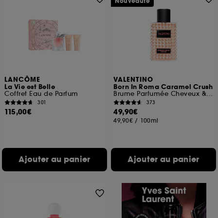
Nouveauté
LANCÔME
VALENTINO
La Vie est Belle
Born In Roma Caramel Crush
Coffret Eau de Parfum
Brume Parfumée Cheveux & Corps
301
373
115,00€
49,90€
49,90€
/
100ml
Ajouter au panier
Ajouter au panier