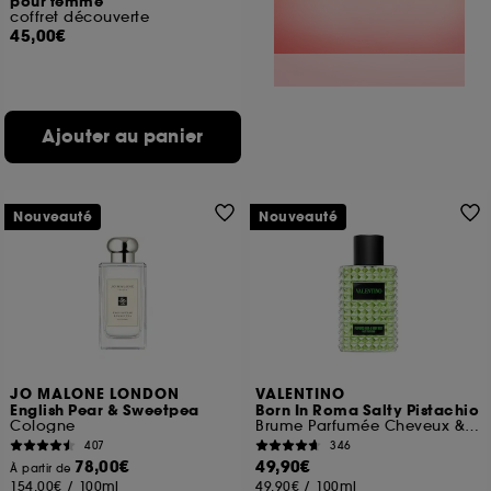
pour femme
coffret découverte
45,00€
Ajouter au panier
Nouveauté
Nouveauté
JO MALONE LONDON
VALENTINO
English Pear & Sweetpea
Born In Roma Salty Pistachio
Cologne
Brume Parfumée Cheveux & Corps
407
346
78,00€
49,90€
À partir de
154,00€
/
100ml
49,90€
/
100ml