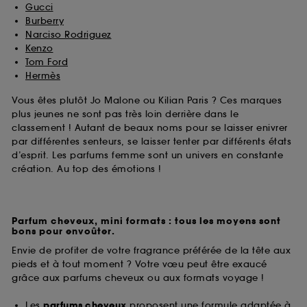
Gucci
Burberry
Narciso Rodriguez
Kenzo
Tom Ford
Hermès
Vous êtes plutôt Jo Malone ou Kilian Paris ? Ces marques
plus jeunes ne sont pas très loin derrière dans le
classement ! Autant de beaux noms pour se laisser enivrer
par différentes senteurs, se laisser tenter par différents états
d’esprit. Les parfums femme sont un univers en constante
création. Au top des émotions !
Parfum cheveux, mini formats : tous les moyens sont
bons pour envoûter.
Envie de profiter de votre fragrance préférée de la tête aux
pieds et à tout moment ? Votre vœu peut être exaucé
grâce aux parfums cheveux ou aux formats voyage !
Les
parfums cheveux
proposent une formule adaptée à