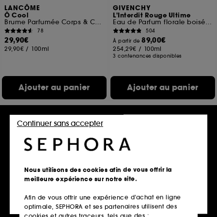
LANCÔME
GIVENCHY
Ô Cool
L'Interdit Rouge Ultime
Brume Parfumée Corps & Cheveux
Eau de Parfum florale boisée chaleureuse pour femme
78
504
29,90€
89,00€
À partir de
29,90€
/
100ml
254,29€
/
100ml
3 contenances disponibles
Ajouter au panier
Ajouter au panier
Continuer sans accepter
Nous utilisons des cookies afin de vous offrir la
meilleure expérience sur notre site.
Afin de vous offrir une expérience d’achat en ligne
CHLOÉ
HERMÈS
optimale, SEPHORA et ses partenaires utilisent des
Atelier des Fleurs Sous les
Twilly D'Hermès
Pins
Coffret Eau de Parfum
cookies et autres traceurs, tels que des :