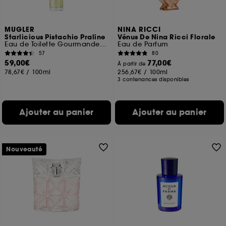
MUGLER
NINA RICCI
Starlicious Pistachio Praline
Vénus De Nina Ricci Florale
Eau de Toilette Gourmande Boisée Fruitée
Eau de Parfum
57
80
59,00€
77,00€
À partir de
78,67€
/
100ml
256,67€
/
100ml
3 contenances disponibles
Ajouter au panier
Ajouter au panier
Nouveauté