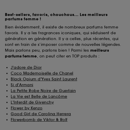
Best-sellers, favoris, chouchous... Les meilleurs
parfums femme !
Bien évidemment, il existe de nombreux parfums femme
favoris. Il y a les fragrances iconiques, qui séduisent de
génération en génération. Il y a celles, plus récentes, qui
sont en train de s’imposer comme de nouvelles légendes.
Mais parlons peu, parlons bien ! Parmi les
meilleurs
parfums
femme
, on peut citer en TOP produits :
J'adore de Dior
Coco Mademoiselle de Chanel
Black Opium d'Yves Saint Laurent
Si d'Armani
La Petite Robe Noire de Guerlain
La Vie est Belle de Lancôme
L'Interdit de Givenchy
Flower by Kenzo
Good Girl de Carolina Herrera
Flowerbomb de Viktor & Rolf