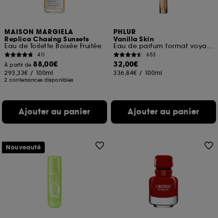
MAISON MARGIELA
PHLUR
Replica Chasing Sunsets
Vanilla Skin
Eau de Toilette Boisée Fruitée
Eau de parfum format voyage
411
653
88,00€
32,00€
À partir de
293,33€
/
100ml
336,84€
/
100ml
2 contenances disponibles
Ajouter au panier
Ajouter au panier
Nouveauté