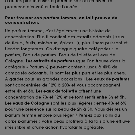
d’autres plus intenses à porter le soir ou en hiver. La
promesse d’envoûter toute l’année...
Pour trouver son parfum femme, on fait preuve de
concentration.
Un parfum femme, c’est également une histoire de
concentration. Plus il contient des extraits odorants (issus
de fleurs, fruits, minéraux, épices...), plus il sera puissant et
tiendra longtemps. On distingue quatre catégories : le
parfum, l’eau de parfum, l’eau de toilette et l’eau de
Cologne.
Les
extraits de parfums
(que l’on trouve dans la
catégorie « Parfum ») peuvent contenir jusqu’à 40% de
composés odorants. Ils sont les plus purs et les plus chers.
À garder pour les grandes occasions !
Les
eaux de parfums
sont concentrées de 12% à 20% et vous accompagnent
entre 4h et 6h.
Les eaux de toilette
offrent une
concentration de 7% et 12% et se font sentir entre 3h et 5h.
Les eaux de Cologne
sont les plus légères : entre 4% et 6%
pour une présence sur la peau de 2h à 3h. Vous désirez un
parfum femme encore plus léger ? Pensez aux soins du
corps parfumés : votre peau profitera à la fois d’une effluve
irrésistible et d’une action hydratante agréable.