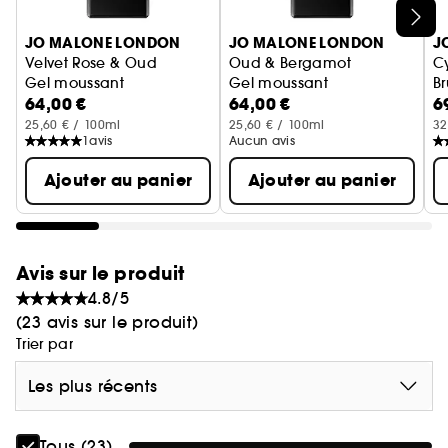
Ignorer le carrousel produits
JO MALONE LONDON
JO MALONE LONDON
J
Velvet Rose & Oud
Oud & Bergamot
C
Gel moussant
Gel moussant
B
64,00 €
64,00 €
6
25,60 € / 100ml
25,60 € / 100ml
32
1
avis
Aucun avis
Ajouter au panier
Ajouter au panier
Avis sur le produit
4.8/5
(23 avis sur le produit)
Trier par
Les plus récents
Tous (23)