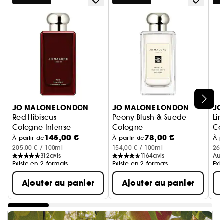
Ignorer le carrousel produits
JO MALONE LONDON
JO MALONE LONDON
J
Red Hibiscus
Peony Blush & Suede
L
Cologne Intense
Cologne
C
145,00 €
78,00 €
À partir de
À partir de
À 
205,00 € / 100ml
154,00 € / 100ml
26
312
avis
1164
avis
Au
Existe en 2 formats
Existe en 2 formats
Ex
Ajouter au panier
Ajouter au panier