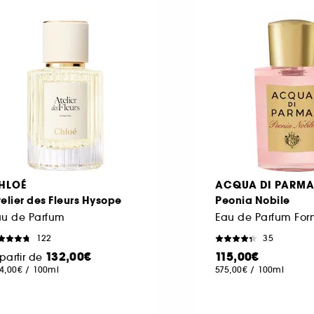
HLOÉ
ACQUA DI PARM
elier des Fleurs Hysope
Peonia Nobile
au de Parfum
122
35
132,00€
115,00€
partir de
4,00€
/
100ml
575,00€
/
100ml