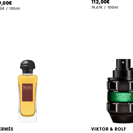
112,00€
9,00€
74,67€
/
100ml
80€
/
100ml
ERMÈS
VIKTOR & ROLF