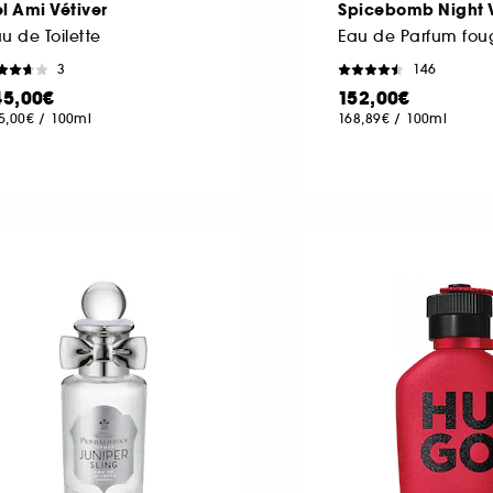
l Ami Vétiver
Spicebomb Night V
u de Toilette
3
146
45,00€
152,00€
5,00€
/
100ml
168,89€
/
100ml