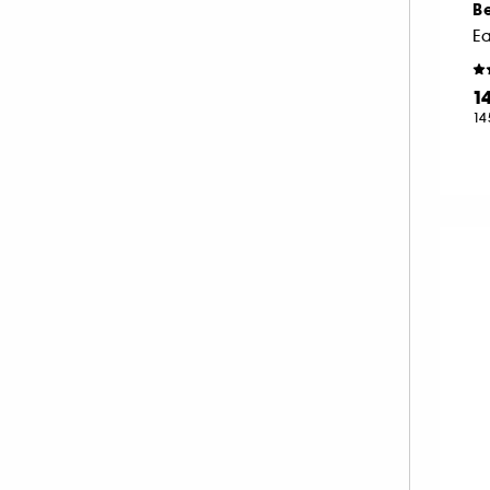
Be
NEOM ORGANICS LONDON (4)
Ea
NINA RICCI (16)
NUXE (12)
1
14
ONLY THE BRAVE (1)
OUAI (6)
PENHALIGON'S (59)
PHLUR (26)
PRADA (27)
RABANNE FRAGRANCES (55)
RARE BEAUTY (11)
REMINISCENCE (17)
RITUALS (26)
ROCHAS (25)
SALT AND STONE (4)
SERGE LUTENS (22)