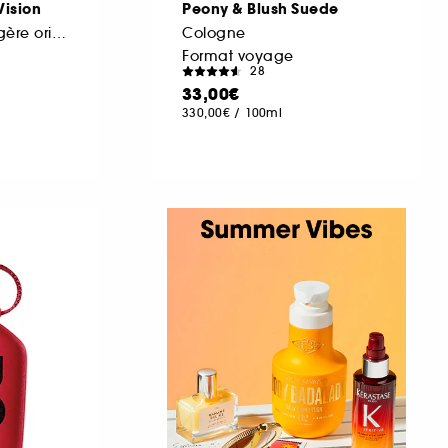
ision
Peony & Blush Suede
Eau de Parfum fougère orientale pour Homme
Cologne
Format voyage
28
33,00€
330,00€
/
100ml