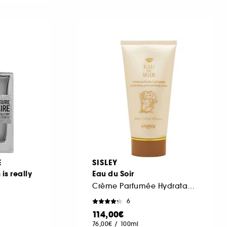
E
SISLEY
 is really
Eau du Soir
Crème Parfumée Hydratante
6
114,00€
76,00€
/
100ml