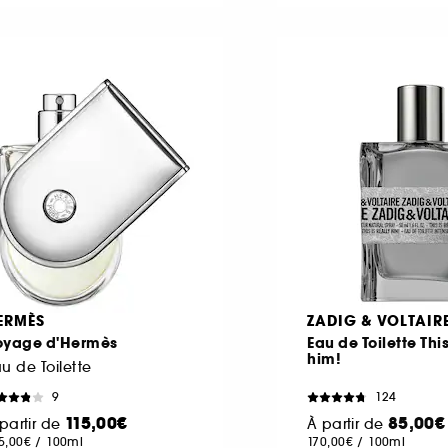
ERMÈS
ZADIG & VOLTAIR
oyage d'Hermès
Eau de Toilette This
him!
u de Toilette
9
124
115,00€
85,00€
partir de
À partir de
5,00€
/
100ml
170,00€
/
100ml