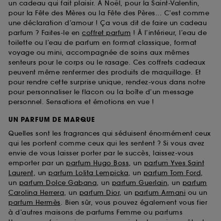
un cadeau qui fait plaisir. À Noël, pour la Saint-Valentin,
pour la Fête des Mères ou la Fête des Pères... C’est comme
une déclaration d’amour ! Ça vous dit de faire un cadeau
parfum ? Faites-le en
coffret parfum
! À l’intérieur, l’eau de
toilette ou l’eau de parfum en format classique, format
voyage ou mini, accompagnée de soins aux mêmes
senteurs pour le corps ou le rasage. Ces coffrets cadeaux
peuvent même renfermer des produits de maquillage. Et
pour rendre cette surprise unique, rendez-vous dans notre
pour personnaliser le flacon ou la boîte d’un message
personnel. Sensations et émotions en vue !
UN PARFUM DE MARQUE
Quelles sont les fragrances qui séduisent énormément ceux
qui les portent comme ceux qui les sentent ? Si vous avez
envie de vous laisser porter par le succès, laissez-vous
emporter par un
parfum Hugo Boss
, un
parfum Yves Saint
Laurent
, un
parfum Lolita Lempicka
, un
parfum Tom Ford
,
un
parfum Dolce Gabana
, un
parfum Guerlain
, un
parfum
Carolina Herrera
, un
parfum Dior
, un
parfum Armani
ou un
parfum Hermès
. Bien sûr, vous pouvez également vous fier
à d’autres maisons de parfums Femme ou parfums