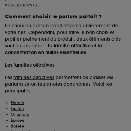
vous percevez.
Comment choisir le parfum parfait ?
A l'exception des cookies techniques, le dépôt et la
lecture de ces traceurs requiert votre accord. Vous
Le choix du parfum idéal dépend entièrement de
pouvez personnaliser vos choix concernant le dépôt
votre nez. Cependant, pour faire le bon choix et
de ces cookies grâce au bouton "personnaliser mes
profiter pleinement du produit, deux éléments clés
choix" ci-dessous ou décider de "tout accepter".
sont à considérer :
la famille olfactive
et
la
Sephora pourra associer les informations de
concentration en huiles essentielles
.
navigation collectées par ces Cookies, pour les
finalités acceptées, avec les données personnelles
collectées ou générées lors de votre activité en ligne
Les familles olfactives
ou en magasin. Pour refuser tous les cookies, cliques
sur "continuer sans accepter". Voous pouvez à tout
Les
familles olfactives
permettent de classer les
moment choisir de retirer votrte consentement. Si vous
parfums selon leurs notes dominantes. Voici les
souhaitez obtenir plus d'information sur les cookies
principales :
utilisés,
cliquez
ici
.
Florale
Fruitée
Orientale
Épicée
Boisée