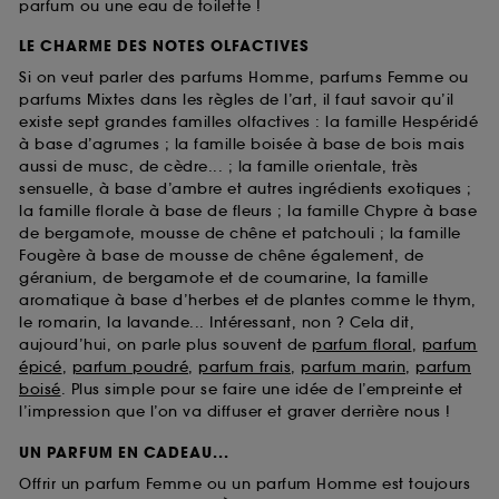
parfum ou une eau de toilette !
LE CHARME DES NOTES OLFACTIVES
Si on veut parler des parfums Homme, parfums Femme ou
parfums Mixtes dans les règles de l’art, il faut savoir qu’il
existe sept grandes familles olfactives : la famille Hespéridé
à base d’agrumes ; la famille boisée à base de bois mais
aussi de musc, de cèdre... ; la famille orientale, très
sensuelle, à base d’ambre et autres ingrédients exotiques ;
la famille florale à base de fleurs ; la famille Chypre à base
de bergamote, mousse de chêne et patchouli ; la famille
Fougère à base de mousse de chêne également, de
géranium, de bergamote et de coumarine, la famille
aromatique à base d’herbes et de plantes comme le thym,
le romarin, la lavande... Intéressant, non ? Cela dit,
aujourd’hui, on parle plus souvent de
parfum floral
,
parfum
épicé
,
parfum poudré
,
parfum frais
,
parfum marin
,
parfum
boisé
. Plus simple pour se faire une idée de l’empreinte et
l’impression que l’on va diffuser et graver derrière nous !
UN PARFUM EN CADEAU...
Offrir un parfum Femme ou un parfum Homme est toujours