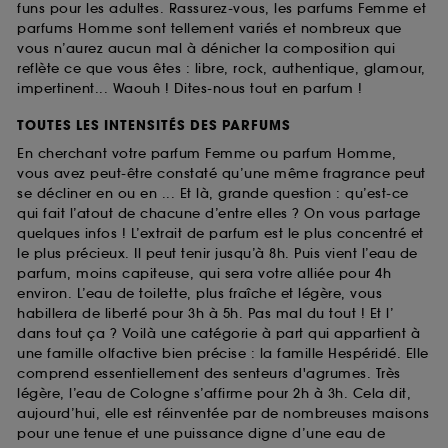
funs pour les adultes. Rassurez-vous, les parfums Femme et
parfums Homme sont tellement variés et nombreux que
vous n’aurez aucun mal à dénicher la composition qui
reflète ce que vous êtes : libre, rock, authentique, glamour,
impertinent... Waouh ! Dites-nous tout en parfum !
TOUTES LES INTENSITÉS DES PARFUMS
En cherchant votre parfum Femme ou parfum Homme,
vous avez peut-être constaté qu’une même fragrance peut
se décliner en ou en ... Et là, grande question : qu’est-ce
qui fait l’atout de chacune d’entre elles ? On vous partage
quelques infos ! L’extrait de parfum est le plus concentré et
le plus précieux. Il peut tenir jusqu’à 8h. Puis vient l’eau de
parfum, moins capiteuse, qui sera votre alliée pour 4h
environ. L’eau de toilette, plus fraîche et légère, vous
habillera de liberté pour 3h à 5h. Pas mal du tout ! Et l’
dans tout ça ? Voilà une catégorie à part qui appartient à
une famille olfactive bien précise : la famille Hespéridé. Elle
comprend essentiellement des senteurs d'agrumes. Très
légère, l’eau de Cologne s’affirme pour 2h à 3h. Cela dit,
aujourd’hui, elle est réinventée par de nombreuses maisons
pour une tenue et une puissance digne d’une eau de