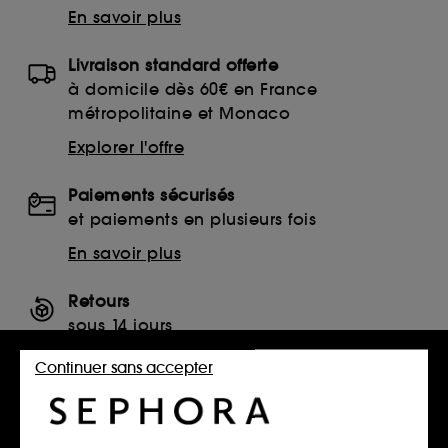
En savoir plus
Livraison standard offerte
à domicile dès 60€ en France
métropolitaine et Monaco
Explorer l'offre
Paiements sécurisés
et paiements en plusieurs fois
En savoir plus
Retours
sous 14 jours
Retourner mon article
Continuer sans accepter
SERVICES, CONTACT ET CONDITIONS DES OFFRES