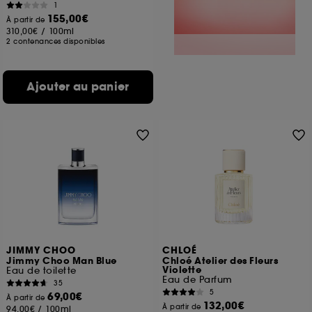
1
155,00€
À partir de
310,00€
/
100ml
2 contenances disponibles
Ajouter au panier
JIMMY CHOO
CHLOÉ
Jimmy Choo Man Blue
Chloé Atelier des Fleurs
Violette
Eau de toilette
Eau de Parfum
35
5
69,00€
À partir de
132,00€
À partir de
94,00€
/
100ml