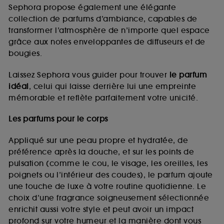
de vous plaire via des publicités, y compris sur des
Sephora propose également une élégante
sites tiers et sur les réseaux sociaux, sur la base
collection de parfums d’ambiance, capables de
des pages que vous avez consultées, de votre
transformer l’atmosphère de n’importe quel espace
navigation, et de l'historique de vos interactions.
grâce aux notes enveloppantes de diffuseurs et de
Cookies de mesure d’audience :
ils nous
bougies.
permettent de réaliser des statistiques de
fréquentation et de navigation sur notre site afin
Laissez Sephora vous guider pour trouver
le parfum
d’en améliorer la performance.
idéal
, celui qui laisse derrière lui une empreinte
Cookies de sécurisation des paiements en ligne :
mémorable et reflète parfaitement votre unicité.
ils nous permettent de lutter notamment contre les
fraudes aux moyens de paiement et les
Les parfums pour le corps
usurpations d’identité.
Appliqué sur une peau propre et hydratée, de
Cookies fonctionnels :
il s’agit de cookies
préférence après la douche, et sur les points de
permettant l’affichage et/ou la fourniture de
pulsation (comme le cou, le visage, les oreilles, les
certaines fonctionnalités du site, tel que les
cookies d’authentification qui sont utilisés afin de
poignets ou l’intérieur des coudes), le parfum ajoute
vous faire bénéficier de l’authentification
une touche de luxe à votre routine quotidienne. Le
prolongée vous permettant d’accéder à votre
choix d’une fragrance soigneusement sélectionnée
compte lors de votre prochaine visite sur le site
enrichit aussi votre style et peut avoir un impact
sans saisir à nouveau votre identifiant et mot de
profond sur votre humeur et la manière dont vous
passe.