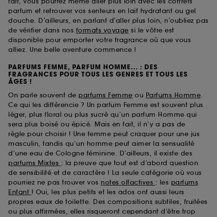
fait, vous pourrez même aller plus loin avec les coffrets
parfum et retrouver vos senteurs en lait hydratant ou gel
douche. D’ailleurs, en parlant d’aller plus loin, n’oubliez pas
de vérifier dans nos
formats voyage
si le vôtre est
disponible pour emporter votre fragrance où que vous
alliez. Une belle aventure commence !
PARFUMS FEMME, PARFUM HOMME... : DES
FRAGRANCES POUR TOUS LES GENRES ET TOUS LES
ÂGES !
On parle souvent de
parfums Femme
ou
Parfums Homme
.
Ce qui les différencie ? Un parfum Femme est souvent plus
léger, plus floral ou plus sucré qu’un parfum Homme qui
sera plus boisé ou épicé. Mais en fait, il n’y a pas de
règle pour choisir ! Une femme peut craquer pour une jus
masculin, tandis qu’un homme peut aimer la sensualité
d’une eau de Cologne féminine. D’ailleurs, il existe des
parfums Mixtes
: la preuve que tout est d’abord question
de sensibilité et de caractère ! La seule catégorie où vous
pourriez ne pas trouver vos
notes olfactives
: les
parfums
Enfant
! Oui, les plus petits et les ados ont aussi leurs
propres eaux de toilette. Des compositions subtiles, fruitées
ou plus affirmées, elles risqueront cependant d’être trop