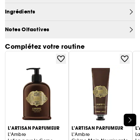
les audaces sont possibles. La lumière est
Ingrédients
veloutée, séduisante. Dans l’air flotte un parfum
de fleurs et de mystère, accompagné des
derniers papillons de la journée.
Notes Olfactives
Complétez votre routine
Ignorer le carrousel produits
L'ARTISAN PARFUMEUR
L'ARTISAN PARFUMEUR
L
L'Ambre
L'Ambre
L