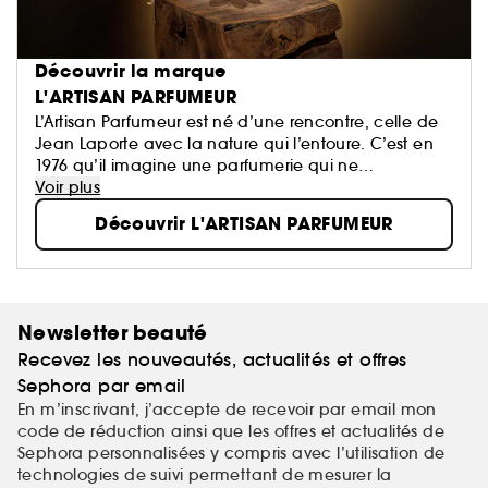
Découvrir la marque
L'ARTISAN PARFUMEUR
L’Artisan Parfumeur est né d’une rencontre, celle de
Jean Laporte avec la nature qui l’entoure. C’est en
1976 qu’il imagine une parfumerie qui ne
ressemblera à aucune autre. Donnant carte
Voir plus
blanche aux artisans parfumeurs, les créations de la
Découvrir L'ARTISAN PARFUMEUR
Maison sont empreintes d’audace et exaltent les
différentes facettes de la nature.
Newsletter beauté
Recevez les nouveautés, actualités et offres
Sephora par email
En m’inscrivant, j’accepte de recevoir par email mon
code de réduction ainsi que les offres et actualités de
Sephora personnalisées y compris avec l’utilisation de
technologies de suivi permettant de mesurer la