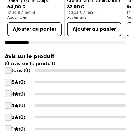
Lotion pour le Corps
Crème Main Nourrissante
Lo
64,00 €
37,00 €
6
12,80 € / 100ml
123,33 € / 100ml
12
Aucun avis
Aucun avis
Au
Ajouter au panier
Ajouter au panier
Avis sur le produit
(0 avis sur le produit)
Tous (0)
5
(0)
4
(0)
3
(0)
2
(0)
1
(0)