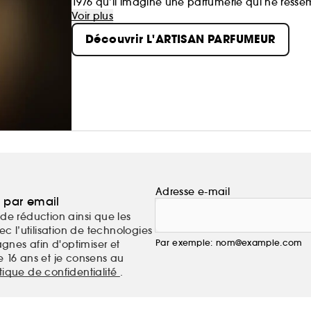
1976 qu’il imagine une parfumerie qui ne ress
artisans parfumeurs, les créations de la Maison 
Voir plus
facettes de la nature.
Découvrir L'ARTISAN PARFUMEUR
Adresse e-mail
a par email
de réduction ainsi que les
c l’utilisation de technologies
Par exemple: nom@example.com
nes afin d'optimiser et
e 16 ans et je consens au
itique de confidentialité
.