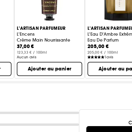
L'ARTISAN PARFUMEUR
L'ARTISAN PARFUME
L'Encens
L'Eau D'Ambre Extrê
Crème Main Nourrissante
Eau De Parfum
37,00 €
205,00 €
123,33 € / 100ml
205,00 € / 100ml
Aucun avis
1
avis
r
Ajouter au panier
Ajouter au pa
C