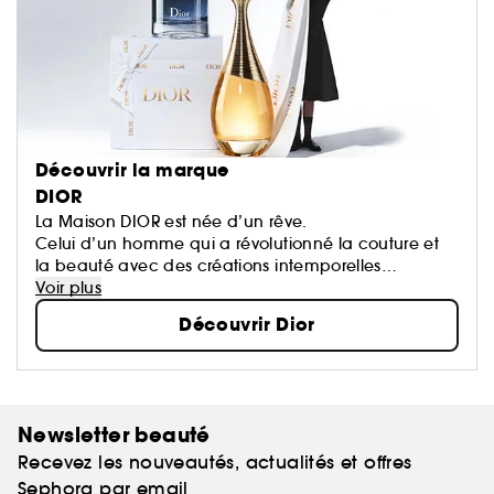
Découvrir la marque
DIOR
La Maison DIOR est née d’un rêve.
Celui d’un homme qui a révolutionné la couture et
la beauté avec des créations intemporelles
devenues des icônes.
Voir plus
Chaque création de la Maison porte une part de
Découvrir Dior
son rêve qui oeuvre pour un monde plus beau et
plus heureux.
Newsletter beauté
Recevez les nouveautés, actualités et offres
Sephora par email