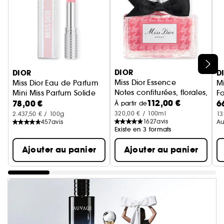
Ignorer le carrousel produits
DIOR
DIOR
D
Miss Dior Essence
Miss Dior Eau de Parfum
M
Notes confiturées, florales, boi
Mini Miss Parfum Solide
F
112,00 €
78,00 €
6
parfum en stick sans alcool
C
À partir de
320,00 € / 100ml
2.437,50 € / 100g
13
1627
avis
457
avis
Au
Existe en 3 formats
Ajouter au panier
Ajouter au panier