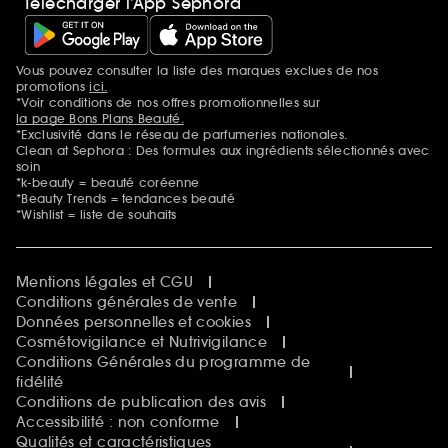
Télécharger l’App Sephora
Vous pouvez consulter la liste des marques exclues de nos
Mentions additionnelles
promotions
ici.
*Voir conditions de nos offres promotionnelles sur
la page Bons Plans Beauté.
*Exclusivité dans le réseau de parfumeries nationales.
Clean at Sephora : Des formules aux ingrédients sélectionnés avec
soin
*k-beauty = beauté coréenne
*Beauty Trends = tendances beauté
*Wishlist = liste de souhaits
Mentions légales et CGU
Conditions générales de vente
Données personnelles et cookies
Cosmétovigilance et Nutrivigilance
Conditions Générales du programme de
fidélité
Conditions de publication des avis
Accessibilité : non conforme
Qualités et caractéristiques