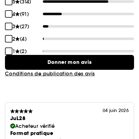
5
(314)
4
(91)
3
(27)
2
(4)
1
(2)
Donner mon avis
Conditions de publication des avis
04 juin 2026
JuL28
Acheteur vérifié
Format pratique