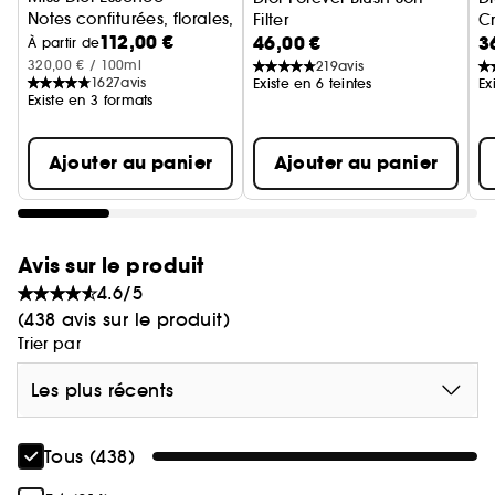
Notes confiturées, florales, boisées
Filter
C
112,00 €
46,00 €
3
blush liquide fouetté au fini 
Cr
À partir de
320,00 € / 100ml
219
avis
1627
avis
Existe en 6 teintes
Ex
Existe en 3 formats
Ajouter au panier
Ajouter au panier
Avis sur le produit
4.6/5
(438 avis sur le produit)
Trier par
Les plus récents
Tous (438)