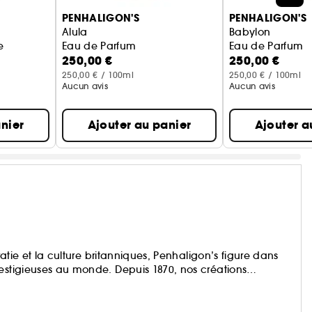
PENHALIGON'S
PENHALIGON'S
Alula
Babylon
e
Eau de Parfum
Eau de Parfum
250,00 €
250,00 €
250,00 € / 100ml
250,00 € / 100ml
Aucun avis
Aucun avis
nier
Ajouter au panier
Ajouter a
ratie et la culture britanniques, Penhaligon’s figure dans
restigieuses au monde. Depuis 1870, nos créations
du monde entier, et ce n’est que le début.