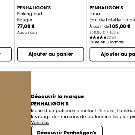
PENHALIGON'S
PENHALIGON'S
Sinking oud
Luna
Bougie
Eau de toilette Floral
77,00 €
105,00 €
À partir de
Aucun avis
350,00 € / 100ml
2
avis
Existe en 3 formats
r
Ajouter au panier
Ajouter au pa
Découvrir la marque
PENHALIGON'S
Riche d’un patrimoine mêlant l’histoire, l’aristoc
les rangs des maisons de parfumerie les plus p
typiquement britanniques séduisent les narines 
Voir plus
Découvrir Penhaligon's