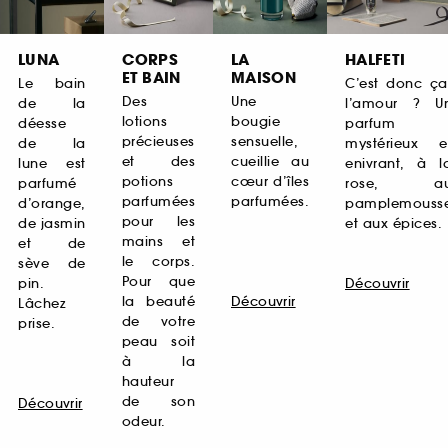
LUNA
CORPS
LA
HALFETI
ET BAIN
MAISON
Le bain
C’est donc ça
Des
Une
de la
l’amour ? U
lotions
bougie
déesse
parfum
précieuses
sensuelle,
de la
mystérieux e
et des
cueillie au
lune est
enivrant, à l
potions
cœur d’îles
parfumé
rose, a
parfumées
parfumées.
d’orange,
pamplemouss
pour les
de jasmin
et aux épices.
mains et
et de
le corps.
sève de
Pour que
pin.
Découvrir
la beauté
Découvrir
Lâchez
de votre
prise.
peau soit
à la
hauteur
de son
Découvrir
odeur.