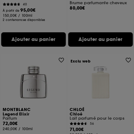
Brume parfumante cheveux
40
80,00€
95,00€
À partir de
150,00€
/
100ml
2 contenances disponibles
Ajouter au panier
Ajouter au panier
Exclu web
MONTBLANC
CHLOÉ
Legend Elixir
Chloé
Parfum
Lait parfumé pour le corps
72,00€
56
240,00€
/
100ml
71,00€