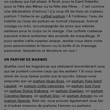
un cadeau qui fait plaisir. À Noël, pour la Saint-Valentin,
pour la Fête des Mères ou la Fête des Pères... C’est comme
une déclaration d’amour ! Ça vous dit de faire un cadeau
parfum ? Faites-le en
coffret parfum
! À l’intérieur, l’eau de
toilette ou l’eau de parfum en format classique, format
voyage ou mini, accompagnée de soins aux mêmes
senteurs pour le corps ou le rasage. Ces coffrets cadeaux
peuvent même renfermer des produits de maquillage. Et
pour rendre cette surprise unique, rendez-vous dans notre
pour personnaliser le flacon ou la boîte d’un message
personnel. Sensations et émotions en vue !
UN PARFUM DE MARQUE
Quelles sont les fragrances qui séduisent énormément ceux
qui les portent comme ceux qui les sentent ? Si vous avez
envie de vous laisser porter par le succès, laissez-vous
emporter par un
parfum Hugo Boss
, un
parfum Yves Saint
Laurent
, un
parfum Lolita Lempicka
, un
parfum Tom Ford
,
un
parfum Dolce Gabana
, un
parfum Guerlain
, un
parfum
Carolina Herrera
, un
parfum Dior
, un
parfum Armani
ou un
parfum Hermès
. Bien sûr, vous pouvez également vous fier
à d’autres maisons de parfums Femme ou parfums