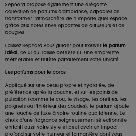
de vous plaire via des publicités, y compris sur des
Sephora propose également une élégante
sites tiers et sur les réseaux sociaux, sur la base
collection de parfums d’ambiance, capables de
des pages que vous avez consultées, de votre
transformer l’atmosphère de n’importe quel espace
navigation, et de l'historique de vos interactions.
grâce aux notes enveloppantes de diffuseurs et de
Cookies de mesure d’audience :
ils nous
bougies.
permettent de réaliser des statistiques de
fréquentation et de navigation sur notre site afin
Laissez Sephora vous guider pour trouver
le parfum
d’en améliorer la performance.
idéal
, celui qui laisse derrière lui une empreinte
Cookies de sécurisation des paiements en ligne :
mémorable et reflète parfaitement votre unicité.
ils nous permettent de lutter notamment contre les
fraudes aux moyens de paiement et les
Les parfums pour le corps
usurpations d’identité.
Appliqué sur une peau propre et hydratée, de
Cookies fonctionnels :
il s’agit de cookies
préférence après la douche, et sur les points de
permettant l’affichage et/ou la fourniture de
pulsation (comme le cou, le visage, les oreilles, les
certaines fonctionnalités du site, tel que les
cookies d’authentification qui sont utilisés afin de
poignets ou l’intérieur des coudes), le parfum ajoute
vous faire bénéficier de l’authentification
une touche de luxe à votre routine quotidienne. Le
prolongée vous permettant d’accéder à votre
choix d’une fragrance soigneusement sélectionnée
compte lors de votre prochaine visite sur le site
enrichit aussi votre style et peut avoir un impact
sans saisir à nouveau votre identifiant et mot de
profond sur votre humeur et la manière dont vous
passe.