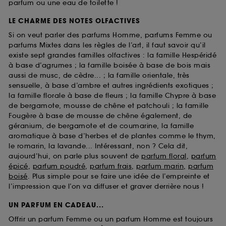
parfum ou une eau de toilette !
LE CHARME DES NOTES OLFACTIVES
Si on veut parler des parfums Homme, parfums Femme ou
parfums Mixtes dans les règles de l’art, il faut savoir qu’il
existe sept grandes familles olfactives : la famille Hespéridé
à base d’agrumes ; la famille boisée à base de bois mais
aussi de musc, de cèdre... ; la famille orientale, très
sensuelle, à base d’ambre et autres ingrédients exotiques ;
la famille florale à base de fleurs ; la famille Chypre à base
de bergamote, mousse de chêne et patchouli ; la famille
Fougère à base de mousse de chêne également, de
géranium, de bergamote et de coumarine, la famille
aromatique à base d’herbes et de plantes comme le thym,
le romarin, la lavande... Intéressant, non ? Cela dit,
aujourd’hui, on parle plus souvent de
parfum floral
,
parfum
épicé
,
parfum poudré
,
parfum frais
,
parfum marin
,
parfum
boisé
. Plus simple pour se faire une idée de l’empreinte et
l’impression que l’on va diffuser et graver derrière nous !
UN PARFUM EN CADEAU...
Offrir un parfum Femme ou un parfum Homme est toujours