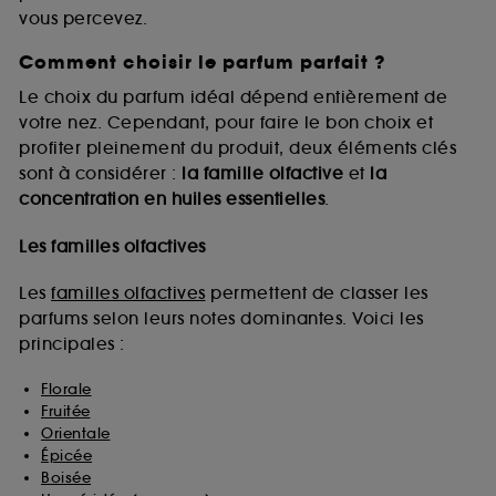
vous percevez.
Comment choisir le parfum parfait ?
A l'exception des cookies techniques, le dépôt et la
lecture de ces traceurs requiert votre accord. Vous
Le choix du parfum idéal dépend entièrement de
pouvez personnaliser vos choix concernant le dépôt
votre nez. Cependant, pour faire le bon choix et
de ces cookies grâce au bouton "personnaliser mes
profiter pleinement du produit, deux éléments clés
choix" ci-dessous ou décider de "tout accepter".
sont à considérer :
la famille olfactive
et
la
Sephora pourra associer les informations de
concentration en huiles essentielles
.
navigation collectées par ces Cookies, pour les
finalités acceptées, avec les données personnelles
collectées ou générées lors de votre activité en ligne
Les familles olfactives
ou en magasin. Pour refuser tous les cookies, cliques
sur "continuer sans accepter". Voous pouvez à tout
Les
familles olfactives
permettent de classer les
moment choisir de retirer votrte consentement. Si vous
parfums selon leurs notes dominantes. Voici les
souhaitez obtenir plus d'information sur les cookies
principales :
utilisés,
cliquez
ici
.
Florale
Fruitée
Orientale
Épicée
Boisée