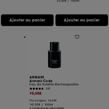
35,50€
/
100ml
Ajouter au panier
Ajouter au panier
ARMANI
Armani Code
Eau de Toilette Rechargeable
287
70,50€
Prix d'origine : 94,00€
141,00€
/
100ml
4 contenances disponibles