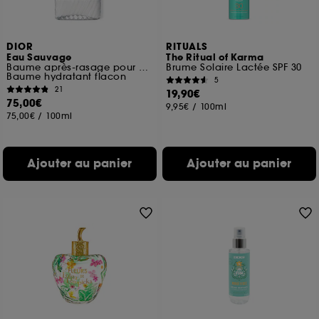
DIOR
RITUALS
Eau Sauvage
The Ritual of Karma
Baume après-rasage pour homme
Brume Solaire Lactée SPF 30
Baume hydratant flacon
5
21
19,90€
75,00€
9,95€
/
100ml
75,00€
/
100ml
Ajouter au panier
Ajouter au panier