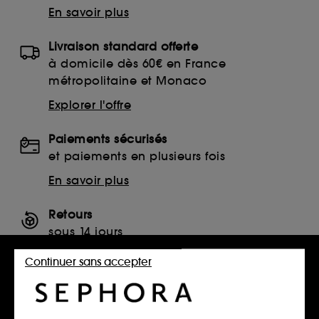
En savoir plus
Livraison standard offerte
à domicile dès 60€ en France
métropolitaine et Monaco
Explorer l'offre
Paiements sécurisés
et paiements en plusieurs fois
En savoir plus
Retours
sous 14 jours
Retourner mon article
Continuer sans accepter
SERVICES, CONTACT ET CONDITIONS DES OFFRES