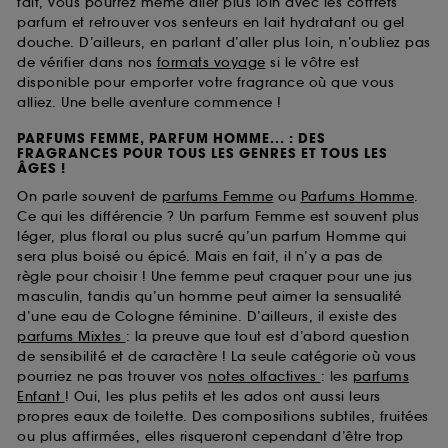
fait, vous pourrez même aller plus loin avec les coffrets
parfum et retrouver vos senteurs en lait hydratant ou gel
douche. D’ailleurs, en parlant d’aller plus loin, n’oubliez pas
de vérifier dans nos
formats voyage
si le vôtre est
disponible pour emporter votre fragrance où que vous
alliez. Une belle aventure commence !
PARFUMS FEMME, PARFUM HOMME... : DES
FRAGRANCES POUR TOUS LES GENRES ET TOUS LES
ÂGES !
On parle souvent de
parfums Femme
ou
Parfums Homme
.
Ce qui les différencie ? Un parfum Femme est souvent plus
léger, plus floral ou plus sucré qu’un parfum Homme qui
sera plus boisé ou épicé. Mais en fait, il n’y a pas de
règle pour choisir ! Une femme peut craquer pour une jus
masculin, tandis qu’un homme peut aimer la sensualité
d’une eau de Cologne féminine. D’ailleurs, il existe des
parfums Mixtes
: la preuve que tout est d’abord question
de sensibilité et de caractère ! La seule catégorie où vous
pourriez ne pas trouver vos
notes olfactives
: les
parfums
Enfant
! Oui, les plus petits et les ados ont aussi leurs
propres eaux de toilette. Des compositions subtiles, fruitées
ou plus affirmées, elles risqueront cependant d’être trop