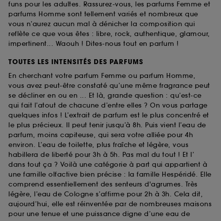
funs pour les adultes. Rassurez-vous, les parfums Femme et
parfums Homme sont tellement variés et nombreux que
vous n’aurez aucun mal à dénicher la composition qui
reflète ce que vous êtes : libre, rock, authentique, glamour,
impertinent... Waouh ! Dites-nous tout en parfum !
TOUTES LES INTENSITÉS DES PARFUMS
En cherchant votre parfum Femme ou parfum Homme,
vous avez peut-être constaté qu’une même fragrance peut
se décliner en ou en ... Et là, grande question : qu’est-ce
qui fait l’atout de chacune d’entre elles ? On vous partage
quelques infos ! L’extrait de parfum est le plus concentré et
le plus précieux. Il peut tenir jusqu’à 8h. Puis vient l’eau de
parfum, moins capiteuse, qui sera votre alliée pour 4h
environ. L’eau de toilette, plus fraîche et légère, vous
habillera de liberté pour 3h à 5h. Pas mal du tout ! Et l’
dans tout ça ? Voilà une catégorie à part qui appartient à
une famille olfactive bien précise : la famille Hespéridé. Elle
comprend essentiellement des senteurs d'agrumes. Très
légère, l’eau de Cologne s’affirme pour 2h à 3h. Cela dit,
aujourd’hui, elle est réinventée par de nombreuses maisons
pour une tenue et une puissance digne d’une eau de