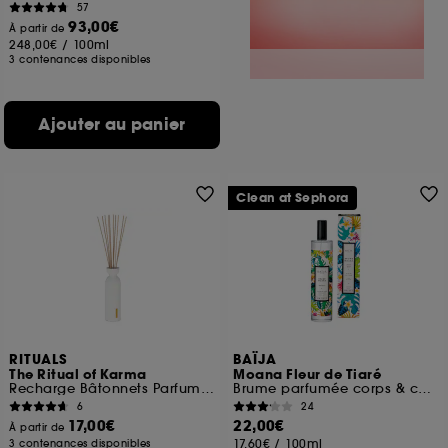
57
93,00€
À partir de
248,00€
/
100ml
3 contenances disponibles
Ajouter au panier
Clean at Sephora
RITUALS
BAÏJA
The Ritual of Karma
Moana Fleur de Tiaré
Recharge Bâtonnets Parfumés
Brume parfumée corps & cheveux
6
24
17,00€
22,00€
À partir de
17,60€
/
100ml
3 contenances disponibles