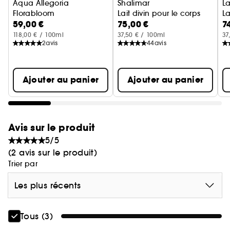
environnemental :
Aqua Allegoria
Shalimar
La
Florabloom
Lait divin pour le corps
La
- Écrin réutilisable avec cale amovible
59,00 €
75,00 €
7
Crème Mains
- Coffret et fourreau en papier et carton
118,00 € / 100ml
37,50 € / 100ml
37
recyclables¹ et issus de forêts bien gérées
2
avis
44
avis
- Tube composé de minimum 26% de matière
recyclée
Ajouter au panier
Ajouter au panier
¹se référer aux consignes de tri locales
Avis sur le produit
5/5
(2 avis sur le produit)
Trier par
Les plus récents
Tous (3)