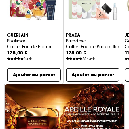
Ignorer le carrousel produits
GUERLAIN
PRADA
J
Shalimar
Paradoxe
Ga
Coffret Eau de Parfum
Coffret Eau de Parfum floral
125,00 €
125,00 €
1
6
avis
254
avis
Ajouter au panier
Ajouter au panier