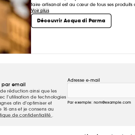
faire artisanal est au cœur de tous ses produits q
la simplicité brillent.
Voir plus
Découvrir Acqua di Parma
Adresse e-mail
a par email
de réduction ainsi que les
c l’utilisation de technologies
Par exemple: nom@example.com
nes afin d'optimiser et
e 16 ans et je consens au
itique de confidentialité
.