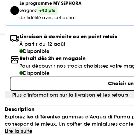
Le programme MY SEPHORA
+42 pts
Gagnez
de fidélité avec cet achat
Livraison à domicile ou en point relais
À partir du 12 août
Disponible
Retrait dès 2h en magasin
Pour découvrir nos stocks choisissez votre ma
Disponible
Choisir u
Plus d'informations sur la livraison et les retours
Description
Explorez les différentes gammes d'Acqua di Parma p
correspond le mieux. Un coffret de miniatures cont
Maison : Colonia, Colonia Essenza, Colonia C.L.U.B.,
Lire la suite