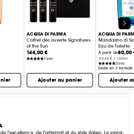
ACQUA DI PARMA
ACQUA DI PAR
Coffret découverte Signatures
Mandarino di Sic
of the Sun
Eau de Toilette
144,00 €
80,00 
Eau de Parfum
À partir de
1
avis
119,44 € / 100ml
2
avis
Existe en 3 formats
nier
Ajouter au panier
Ajouter a
A
'excellence, de l'artisanat et du style italien. Le savoir-