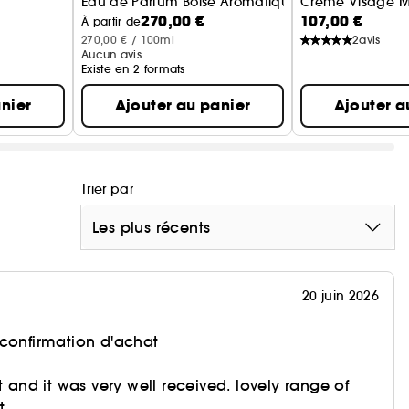
Eau de Parfum Boisé Aromatique
Crème Visage Mu
270,00 €
107,00 €
À partir de
270,00 € / 100ml
2
avis
Aucun avis
Existe en 2 formats
nier
Ajouter au panier
Ajouter a
Trier par
Les plus récents
20 juin 2026
 confirmation d'achat
t and it was very well received. lovely range of
t