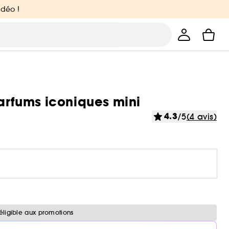
idéo !
parfums iconiques mini
4.3
/5
(4 avis)
éligible aux promotions