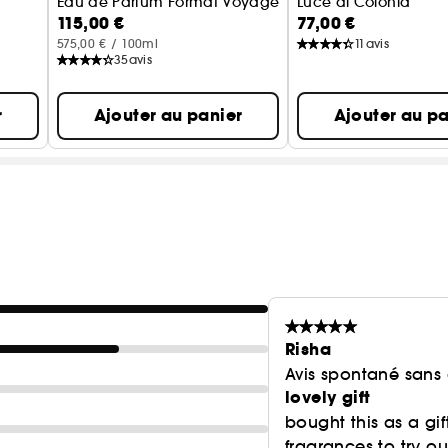
Eau de Parfum Format Voyage
Luce di Colonia
115,00 €
77,00 €
575,00 € / 100ml
11
avis
35
avis
r
Ajouter au panier
Ajouter au pa
Risha
Avis spontané sans
lovely gift
bought this as a gif
fragrances to try ou