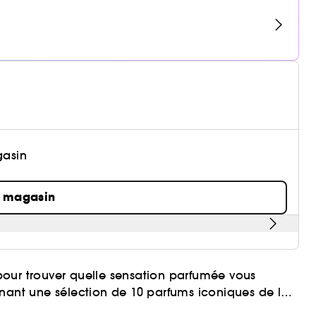
gasin
n magasin
our trouver quelle sensation parfumée vous
enant une sélection de 10 parfums iconiques de la
 Arancia di Capri, Fico di Amalfi, Mirto di Panarea,