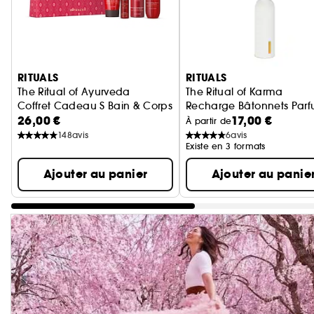
Ignorer le carrousel produits
RITUALS
RITUALS
The Ritual of Ayurveda
The Ritual of Karma
Coffret Cadeau S Bain & Corps
Recharge Bâtonnets Par
26,00 €
17,00 €
À partir de
148
avis
6
avis
Existe en 3 formats
Ajouter au panier
Ajouter au panie