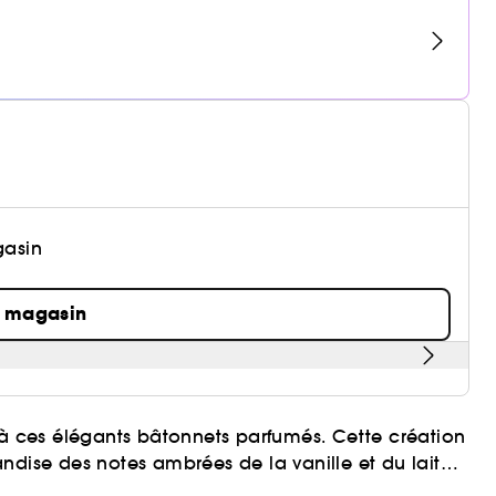
gasin
n magasin
 ces élégants bâtonnets parfumés. Cette création
ndise des notes ambrées de la vanille et du lait
en senteurs. Les notes de tête subtilement fruitées