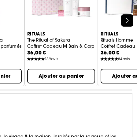
RITUALS
RITUALS
da
The Ritual of Sakura
Rituals Homme
 parfumés
Coffret Cadeau M Bain & Corps
Coffret Cadeau 
36,00 €
36,00 €
189
avis
84
avis
nier
Ajouter au panier
Ajouter a
s, le visage & la maison, inspirés par la sagesse et les