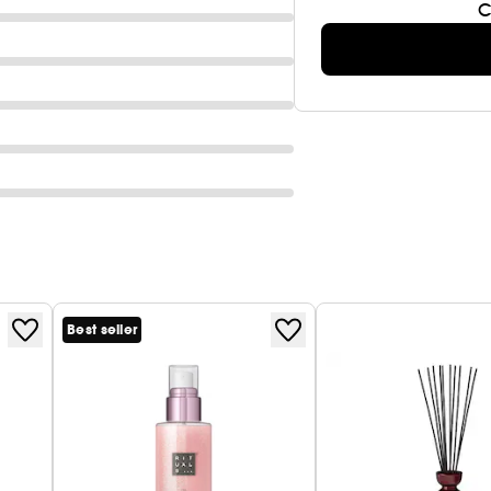
C
Best seller