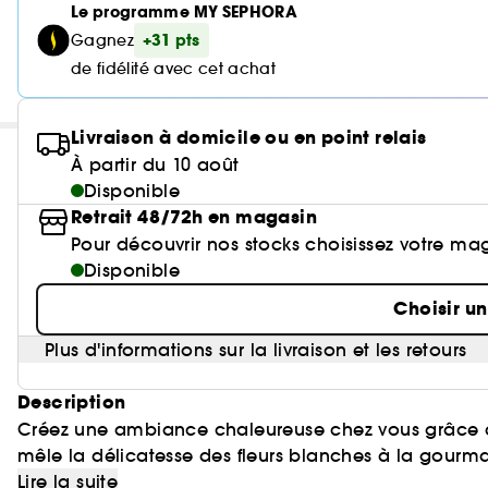
Le programme MY SEPHORA
+31 pts
Gagnez
de fidélité avec cet achat
Livraison à domicile ou en point relais
À partir du 10 août
Disponible
Retrait 48/72h en magasin
Pour découvrir nos stocks choisissez votre ma
Disponible
Choisir u
Plus d'informations sur la livraison et les retours
Description
Créez une ambiance chaleureuse chez vous grâce à
mêle la délicatesse des fleurs blanches à la gourma
d'amande pour une expérience nourrissante et riche 
Lire la suite