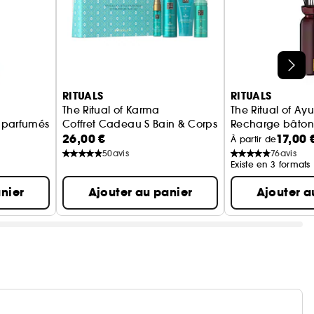
RITUALS
RITUALS
The Ritual of Karma
The Ritual of Ay
 parfumés
Coffret Cadeau S Bain & Corps
Recharge bâton
26,00 €
17,00 
À partir de
50
avis
76
avis
Existe en 3 formats
nier
Ajouter au panier
Ajouter a