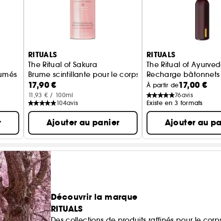
RITUALS
RITUALS
The Ritual of Sakura
The Ritual of Ayurve
fumés
Brume scintillante pour le corps
Recharge bâtonnets
17,90 €
17,00 €
À partir de
11,93 € / 100ml
76
avis
104
avis
Existe en 3 formats
r
Ajouter au panier
Ajouter au pa
Découvrir la marque
RITUALS
Des collections de produits raffinés pour le corp