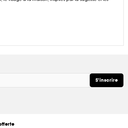
S'inscrire
fferte