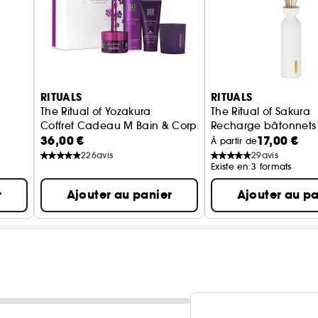
RITUALS
RITUALS
The Ritual of Yozakura
The Ritual of Sakura
Coffret Cadeau M Bain & Corps
Recharge bâtonnets
36,00 €
17,00 €
À partir de
226
avis
29
avis
Existe en 3 formats
r
Ajouter au panier
Ajouter au pa