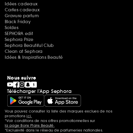
Idées cadeaux
Cartes cadeaux
Gravure parfum
Black Friday
Soldes
SEPHORA edit
Sephora Prize
Sephora Beautiful Club
Clean at Sephora
Idées & Inspirations Beauté
Nous suivre
Télécharger l’App Sephora
Vous pouvez consulter la liste des marques exclues de nos
Mentions additionnelles
promotions
ici.
*Voir conditions de nos offres promotionnelles sur
la page Bons Plans Beauté.
*Exclusivité dans le réseau de parfumeries nationales.