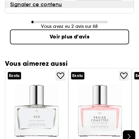
Signaler ce contenu
Vous avez vu 2 avis sur 68
Voir plus d'avis
Vous aimerez aussi
Exclu
Exclu
E
Ignorer le carrousel produits