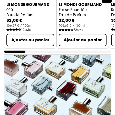
LE MONDE GOURMAND
LE MONDE GOURMAND
L
000
Fraise Fouettée
R
Eau de Parfum
Eau de Parfum
E
32,00 €
32,00 €
3
106,67 € / 100ml
106,67 € / 100ml
10
10
avis
72
avis
Ajouter au panier
Ajouter au panier