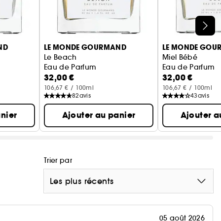
ND
LE MONDE GOURMAND
LE MONDE GOU
Le Beach
Miel Bébé
Eau de Parfum
Eau de Parfum
32,00 €
32,00 €
re par ce qui est nouveau, actuel et
106,67 € / 100ml
106,67 € / 100ml
 obsessions, créez votre propre histoire olfactive.
82
avis
43
avis
nier
Ajouter au panier
Ajouter a
le.
ns étui, mais soigneusement scellé pour assurer sa
Trier par
Les plus récents
05 août 2026