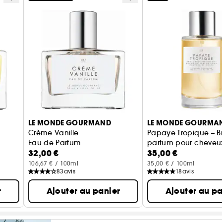
LE MONDE GOURMAND
LE MONDE GOURMA
Crème Vanille
Papaye Tropique – 
Eau de Parfum
parfum pour cheveux
32,00 €
35,00 €
106,67 € / 100ml
35,00 € / 100ml
83
avis
18
avis
r
Ajouter au panier
Ajouter au pa