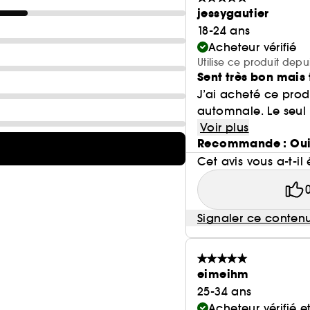
jessygautier
18-24 ans
Acheteur vérifié
Utilise ce produit depu
Sent très bon mai
J’ai acheté ce produ
automnale. Le seul 
Voir plus
Recommande : Ou
Cet avis vous a-t-il 
Signaler ce conten
eimeihm
25-34 ans
Acheteur vérifié 