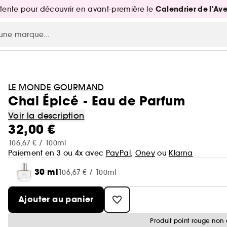
Calendrier de l'Av
attente pour découvrir en avant-première le
LE MONDE GOURMAND
Chai Épicé - Eau de Parfum
Voir la description
32,00 €
106,67 € / 100ml
Paiement en 3 ou 4x avec
PayPal
,
Oney
ou
Klarna
30 ml
106,67 € / 100ml
Ajouter au panier
Produit point rouge non 