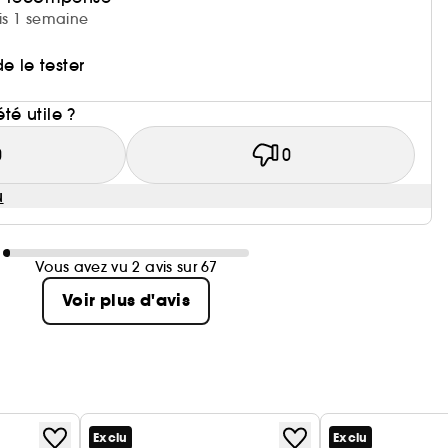
uis 1 semaine
e le tester
i
été utile ?
0
0
u
Vous avez vu 2 avis sur 67
Voir plus d'avis
Exclu
Exclu