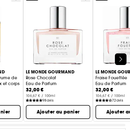
ND
LE MONDE GOURMAND
LE MONDE GOU
Brume de
Rose Chocolat
Fraise Fouettée
 et corps
Eau de Parfum
Eau de Parfum
32,00 €
32,00 €
106,67 € / 100ml
106,67 € / 100ml
98
avis
72
avis
nier
Ajouter au panier
Ajouter a