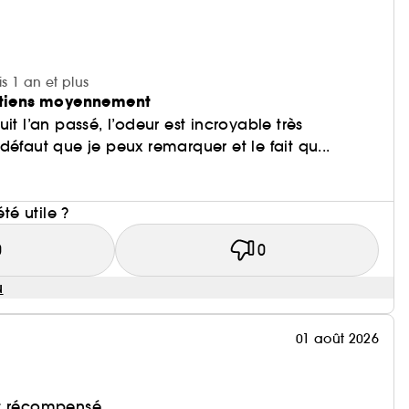
is 1 an et plus
s tiens moyennement
it l’an passé, l’odeur est incroyable très
défaut que je peux remarquer et le fait qu...
i
été utile ?
0
0
u
01 août 2026
et récompensé