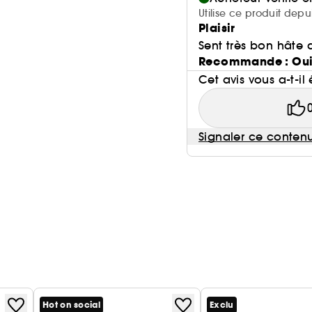
Utilise ce produit dep
Plaisir
Sent très bon hâte d
Recommande : Ou
Cet avis vous a-t-il 
Signaler ce conten
Hot on social
Exclu