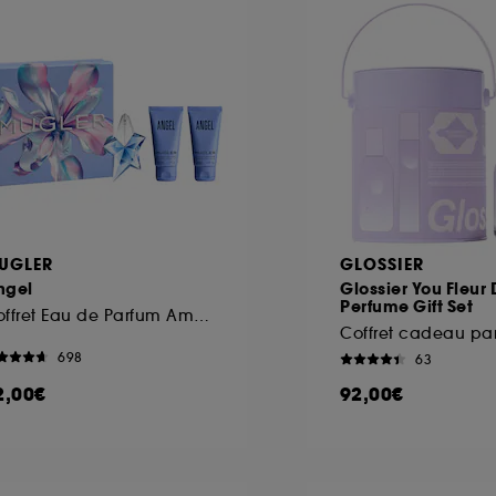
UGLER
GLOSSIER
ngel
Glossier You Fleur
Perfume Gift Set
Coffret Eau de Parfum Ambrée Gourmande pour Femme
Coffret cadeau pa
698
63
2,00€
92,00€