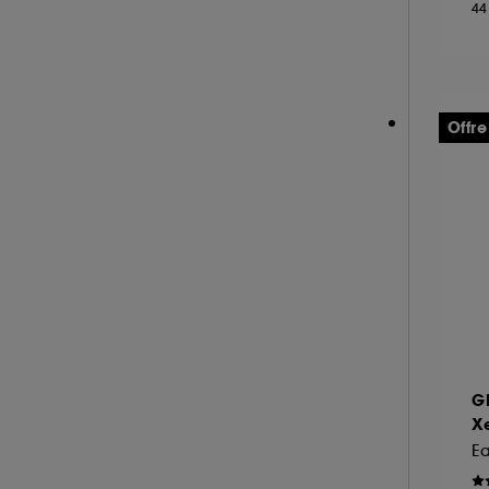
44
NEOM ORGANICS LONDON (4)
NINA RICCI (16)
NUXE (12)
ONLY THE BRAVE (1)
Offre
OUAI (6)
PENHALIGON'S (59)
PHLUR (26)
PRADA (27)
RABANNE FRAGRANCES (55)
RARE BEAUTY (17)
REMINISCENCE (17)
RITUALS (26)
G
ROCHAS (26)
X
SALT AND STONE (4)
Ea
SERGE LUTENS (22)