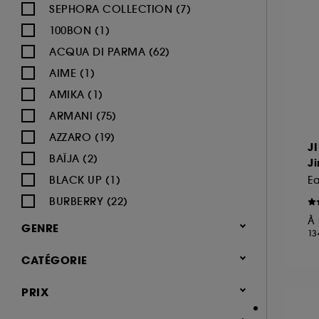
SEPHORA COLLECTION (7)
100BON (1)
ACQUA DI PARMA (62)
AIME (1)
AMIKA (1)
ARMANI (75)
AZZARO (19)
J
BAÏJA (2)
J
BLACK UP (1)
Ea
BURBERRY (22)
À 
BVLGARI (12)
GENRE
13
BY ROSIE JANE (3)
Femme (1380)
CATÉGORIE
CACHAREL (24)
Homme (544)
CALVIN KLEIN (20)
Parfum
PRIX
Mixte (494)
CAROLINA HERRERA (21)
Jusqu'à -30% sur une sélection de
Enfant (40)