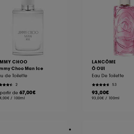
IMMY CHOO
LANCÔME
immy Choo Man Ice
Ô OUI
u de Toilette
Eau De Toilette
2
53
67,00€
93,00€
partir de
4,00€
/
100ml
93,00€
/
100ml