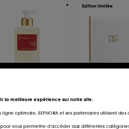
Edition limitée
AISON FRANCIS
DOLCE & GABBA
URKDJIAN
Light Blue
accarat Rouge 540
Coffret Eau de Toile
Gel moussant mains et corps
ir la meilleure expérience sur notre site.
82
2
0,00€
119,00€
 ligne optimale, SEPHORA et ses partenaires utilisent des c
s pour vous permettre d’accéder aux différentes catégories, 