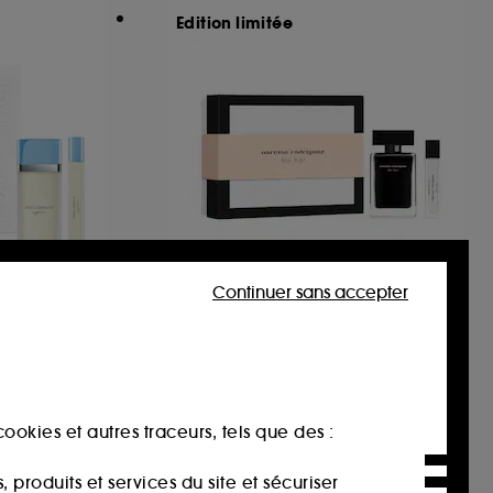
Edition limitée
Continuer sans accepter
NA
NARCISO RODRIGUEZ
For Her
tte
Coffret Eau de Toilette
242
119,00€
ookies et autres traceurs, tels que des :
produits et services du site et sécuriser