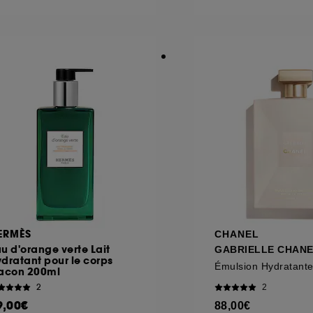
ôt et la lecture de ces traceurs requiert votre accord. V
rsonnaliser mes choix" ci-dessous ou décider de "tout ac
s Cookies, pour les finalités acceptées, avec les données
ur refuser tous les cookies, cliques sur "continuer sans a
tez obtenir plus d'information sur les cookies utilisés,
cliq
ERMÈS
CHANEL
u d'orange verte Lait
GABRIELLE CHAN
dratant pour le corps
lacon 200ml
2
2
9,00€
88,00€