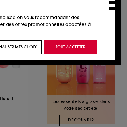
sonnalisée en vous recommandant des
ser des offres promotionnelles adaptées à
 de vous plaire via des publicités, y compris
NALISER MES CHOIX
TOUT ACCEPTER
e navigation, et de l'historique de vos
 de navigation sur notre site afin d’en
 les fraudes aux moyens de paiement et les
Coffret Eau de Toilette et Lotion
Les essentiels à glisser dans
votre sac cet été.
nctionnalités du site, tel que les cookies
us permettant d’accéder à votre compte lors
DÉCOUVRIR