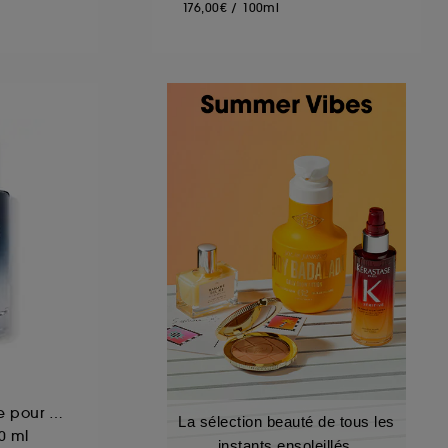
176,00€
/
100ml
Lotion après-rasage pour homme
La sélection beauté de tous les
0 ml
instants ensoleillés.