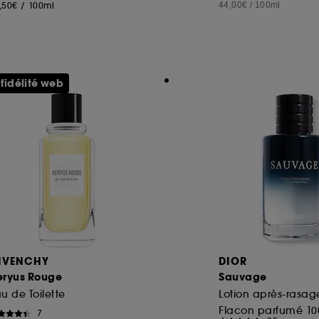
,50€
/
100ml
44,00€
/
100ml
 fidélité web
IVENCHY
DIOR
eryus Rouge
Sauvage
u de Toilette
Flacon parfumé 10
7