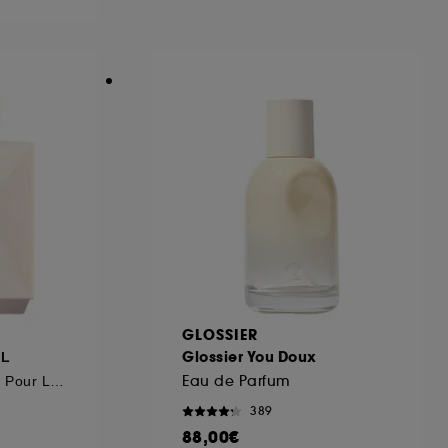
ous pouvez personnaliser vos choix concernant
cepter". Sephora pourra associer les
 personnelles collectées ou générées lors
ccepter". Voous pouvez à tout moment choisir
uez
ici
.
GLOSSIER
Glossier You Doux
EL
Eau de Parfum
Émulsion Hydratante Pour Le Corps
389
88,00€