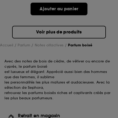
prolongée vous permettant d’accéder à votre
compte lors de votre prochaine visite sur le site
Ajouter au panier
sans saisir à nouveau votre identifiant et mot de
passe.
Voir plus de produits
A l'exception des cookies techniques, le dépôt et la
lecture de ces traceurs requiert votre accord. Vous
Accueil
Parfum
Notes olfactives
Parfum boisé
pouvez personnaliser vos choix concernant le dépôt
de ces cookies grâce au bouton "personnaliser mes
choix" ci-dessous ou décider de "tout accepter".
Avec des notes de bois de cèdre, de vétiver ou encore de
Sephora pourra associer les informations de
cyprès, le parfum boisé
navigation collectées par ces Cookies, pour les
finalités acceptées, avec les données personnelles
est luxueux et élégant. Apprécié aussi bien des hommes
collectées ou générées lors de votre activité en ligne
que des femmes, il sublime
ou en magasin. Pour refuser tous les cookies, cliques
les personnalités les plus matures et audacieuses. Avec la
sur "continuer sans accepter". Voous pouvez à tout
sélection de Sephora,
moment choisir de retirer votrte consentement. Si vous
retrouvez les parfums boisés riches et captivants créés par
souhaitez obtenir plus d'information sur les cookies
les plus beaux parfumeurs.
utilisés,
cliquez
ici
.
Retrait en magasin