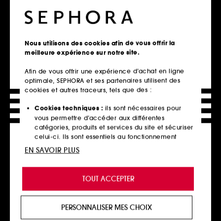
26
9
183,00€
157,00€
À partir de
183,00€
/
100ml
314,00€
/
100ml
2 contenances disponibles
Nous utilisons des cookies afin de vous offrir la
meilleure expérience sur notre site.
Ajouter au panier
Ajouter au panier
Afin de vous offrir une expérience d’achat en ligne
optimale, SEPHORA et ses partenaires utilisent des
cookies et autres traceurs, tels que des :
Cookies techniques :
ils sont nécessaires pour
vous permettre d’accéder aux différentes
catégories, produits et services du site et sécuriser
celui-ci. Ils sont essentiels au fonctionnement
technique du site et ne peuvent être désactivés.
EN SAVOIR PLUS
Cookies de personnalisation :
ils nous permettent
de vous offrir une expérience enrichie et
TOUT ACCEPTER
MAISON FRANCIS
GUERLAIN
personnalisée en vous recommandant des
KURKDJIAN
Eau de Guerlain
produits, des services et des contenus qui
Amyris homme
Eau de Toilette
Extrait de parfum
répondent au mieux à vos préférences, et de vous
28
PERSONNALISER MES CHOIX
330,00€
proposer des offres promotionnelles adaptées à
102,00€
471,43€
/
100ml