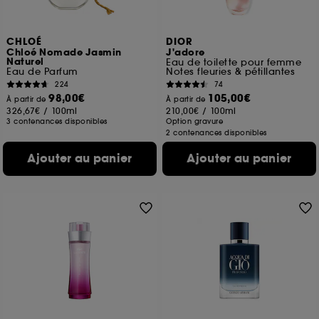
CHLOÉ
DIOR
Chloé Nomade Jasmin
J'adore
Naturel
Eau de toilette pour femme
Eau de Parfum
Notes fleuries & pétillantes
224
74
98,00€
105,00€
À partir de
À partir de
326,67€
/
100ml
210,00€
/
100ml
3 contenances disponibles
Option gravure
2 contenances disponibles
Ajouter au panier
Ajouter au panier