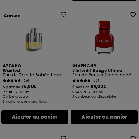
Gravure
AZZARO
GIVENCHY
Wanted
L'Interdit Rouge Ultime
Eau de Toilette Boisée Hespéridée
Eau de Parfum florale boisée chaleureuse pour femme
260
504
75,00€
89,00€
À partir de
À partir de
97,00€
/
100ml
254,29€
/
100ml
Option gravure
3 contenances disponibles
2 contenances disponibles
Ajouter au panier
Ajouter au panier