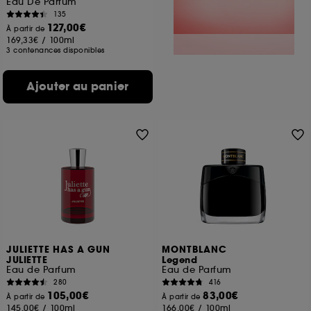
Eau De Parfum
135
127,00€
À partir de
169,33€
/
100ml
3 contenances disponibles
Ajouter au panier
JULIETTE HAS A GUN
MONTBLANC
JULIETTE
Legend
Eau de Parfum
Eau de Parfum
280
416
105,00€
83,00€
À partir de
À partir de
145,00€
/
100ml
166,00€
/
100ml