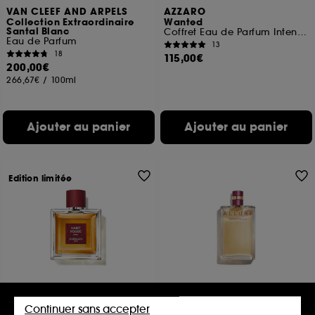
VAN CLEEF AND ARPELS
AZZARO
Collection Extraordinaire
Wanted
Santal Blanc
Coffret Eau de Parfum Intense, Gel Cheveux & Corps et Format Voyage
Eau de Parfum
13
18
115,00€
200,00€
266,67€
/
100ml
Ajouter au panier
Ajouter au panier
Edition limitée
GUERLAIN
CHANEL
Habit Rouge Spirit
ALLURE SENSUELLE
Continuer sans accepter
Parfum Edition Limitée
Eau De Parfum