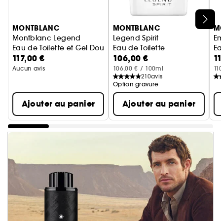
Ignorer le carrousel produits
MONTBLANC
MONTBLANC
M
Montblanc Legend
Legend Spirit
E
Eau de Toilette et Gel Douche
Eau de Toilette
Ea
117,00 €
106,00 €
1
Aucun avis
106,00 € / 100ml
11
210
avis
Option gravure
Ajouter au panier
Ajouter au panier