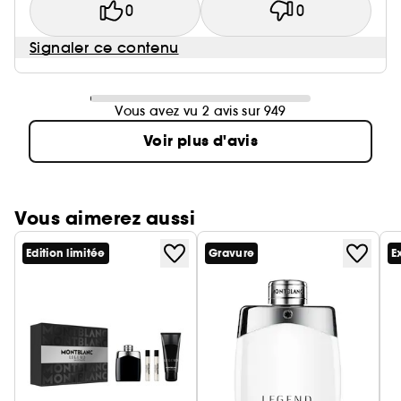
0
0
Signaler ce contenu
Vous avez vu 2 avis sur 949
Voir plus d'avis
Vous aimerez aussi
Edition limitée
Gravure
E