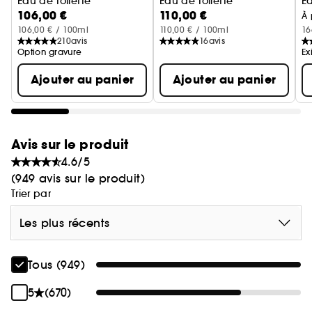
Eau de Toilette
Eau de Toilette
E
106,00 €
110,00 €
À 
106,00 € / 100ml
110,00 € / 100ml
16
210
avis
16
avis
Option gravure
Ex
Ajouter au panier
Ajouter au panier
Avis sur le produit
4.6/5
(949 avis sur le produit)
Trier par
Les plus récents
Tous (949)
5
(670)