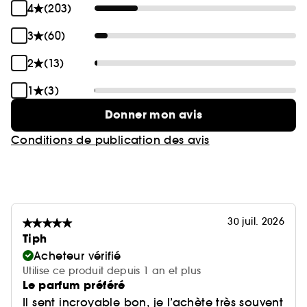
4
(203)
3
(60)
2
(13)
1
(3)
Donner mon avis
Conditions de publication des avis
30 juil. 2026
Tiph
Acheteur vérifié
Utilise ce produit depuis 1 an et plus
Le parfum préféré
Il sent incroyable bon, je l’achète très souvent