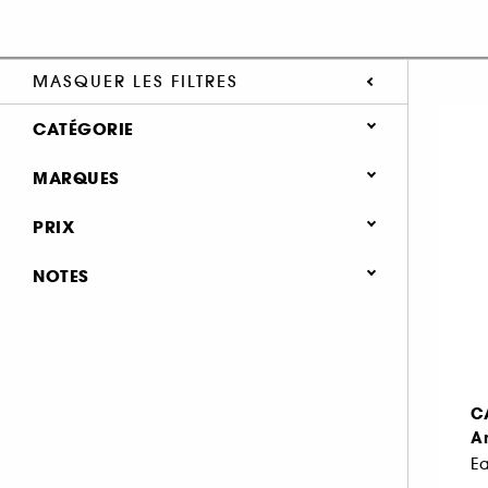
MASQUER LES FILTRES
CATÉGORIE
MARQUES
Parfum (3)
Bons plans & Cadeaux (1)
PRIX
NOTES
CACHAREL (3)
& plus (3)
& plus (3)
& plus (3)
C
& plus (3)
A
E