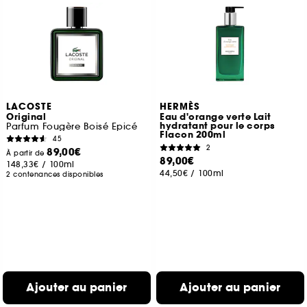
LACOSTE
HERMÈS
Original
Eau d'orange verte Lait
hydratant pour le corps
Parfum Fougère Boisé Epicé
Flacon 200ml
45
2
89,00€
À partir de
89,00€
148,33€
/
100ml
44,50€
/
100ml
2 contenances disponibles
Ajouter au panier
Ajouter au panier