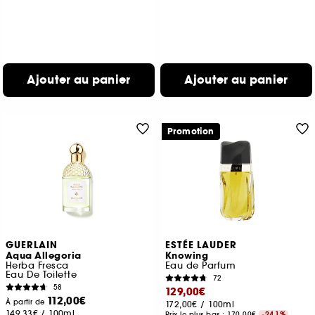
Ajouter au panier
Ajouter au panier
Promotion
GUERLAIN
ESTÉE LAUDER
Aqua Allegoria
Knowing
Herba Fresca
Eau de Parfum
Eau De Toilette
72
58
129,00€
112,00€
À partir de
172,00€
/
100ml
149,33€
/
100ml
Prix le plus bas :
170,00€
-24.1%