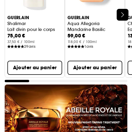
Ignorer le carrousel produits
GUERLAIN
GUERLAIN
G
Shalimar
Aqua Allegoria
C
Lait divin pour le corps
Mandarine Basilic
Ea
75,00 €
59,00 €
1
Crème Mains
37,50 € / 100ml
118,00 € / 100ml
18
29
avis
1
avis
Ajouter au panier
Ajouter au panier