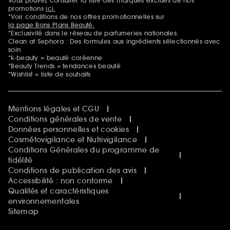
Vous pouvez consulter la liste des marques exclues de nos
Mentions additionnelles
promotions
ici.
*Voir conditions de nos offres promotionnelles sur
la page Bons Plans Beauté.
*Exclusivité dans le réseau de parfumeries nationales.
Clean at Sephora : Des formules aux ingrédients sélectionnés avec
soin
*k-beauty = beauté coréenne
*Beauty Trends = tendances beauté
*Wishlist = liste de souhaits
Mentions légales et CGU
Conditions générales de vente
Données personnelles et cookies
Cosmétovigilance et Nutrivigilance
Conditions Générales du programme de
fidélité
Conditions de publication des avis
Accessibilité : non conforme
Qualités et caractéristiques
environnementales
Sitemap