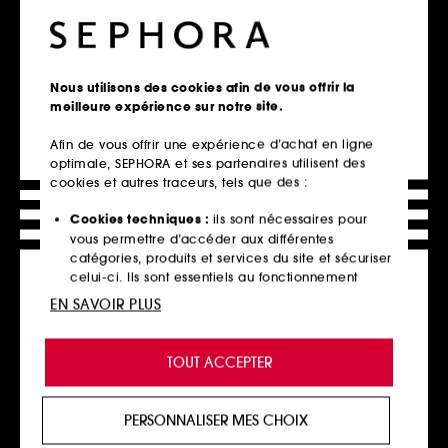
Eau de Parfum
17
20
127,00€
À partir de
132,00€
À partir de
423,33€
/
100ml
264,00€
/
100ml
3 contenances disponibles
2 contenances disponibles
Nous utilisons des cookies afin de vous offrir la
meilleure expérience sur notre site.
Ajouter au panier
Ajouter au panier
Afin de vous offrir une expérience d’achat en ligne
optimale, SEPHORA et ses partenaires utilisent des
cookies et autres traceurs, tels que des :
Cookies techniques :
ils sont nécessaires pour
vous permettre d’accéder aux différentes
catégories, produits et services du site et sécuriser
celui-ci. Ils sont essentiels au fonctionnement
technique du site et ne peuvent être désactivés.
EN SAVOIR PLUS
Cookies de personnalisation :
ils nous permettent
de vous offrir une expérience enrichie et
TOUT ACCEPTER
SISLEY
GUERLAIN
personnalisée en vous recommandant des
L'Eau Rêvée d'Ikar
Shalimar
produits, des services et des contenus qui
Eau de toilette
Parfum
répondent au mieux à vos préférences, et de vous
6
7
PERSONNALISER MES CHOIX
proposer des offres promotionnelles adaptées à
96,00€
370,00€
À partir de