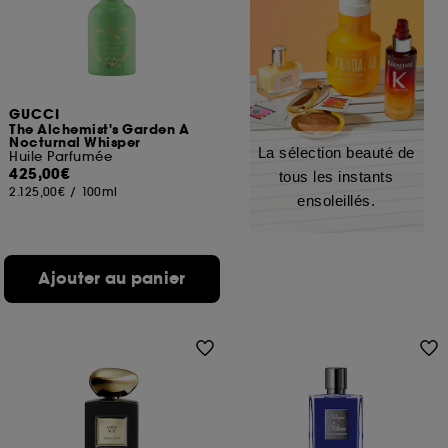
GUCCI
The Alchemist's Garden A
Nocturnal Whisper
La sélection beauté de
Huile Parfumée
425,00€
tous les instants
2.125,00€
/
100ml
ensoleillés.
Ajouter au panier