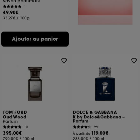
Savon parfumant
1
49,90€
33,27€
/
100g
Ajouter au panier
TOM FORD
DOLCE & GABBANA
Oud Wood
K by Dolce&Gabbana –
Parfum
Parfum
10
99
395,00€
119,00€
À partir de
790,00€
/
100ml
238,00€
/
100ml