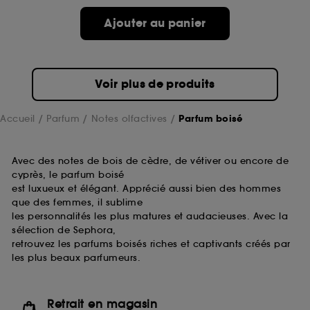
prolongée vous permettant d’accéder à votre
compte lors de votre prochaine visite sur le site
Ajouter au panier
sans saisir à nouveau votre identifiant et mot de
passe.
Voir plus de produits
A l'exception des cookies techniques, le dépôt et la
lecture de ces traceurs requiert votre accord. Vous
Accueil
Parfum
Notes olfactives
Parfum boisé
pouvez personnaliser vos choix concernant le dépôt
de ces cookies grâce au bouton "personnaliser mes
choix" ci-dessous ou décider de "tout accepter".
Avec des notes de bois de cèdre, de vétiver ou encore de
Sephora pourra associer les informations de
cyprès, le parfum boisé
navigation collectées par ces Cookies, pour les
finalités acceptées, avec les données personnelles
est luxueux et élégant. Apprécié aussi bien des hommes
collectées ou générées lors de votre activité en ligne
que des femmes, il sublime
ou en magasin. Pour refuser tous les cookies, cliques
les personnalités les plus matures et audacieuses. Avec la
sur "continuer sans accepter". Voous pouvez à tout
sélection de Sephora,
moment choisir de retirer votrte consentement. Si vous
retrouvez les parfums boisés riches et captivants créés par
souhaitez obtenir plus d'information sur les cookies
les plus beaux parfumeurs.
utilisés,
cliquez
ici
.
Retrait en magasin