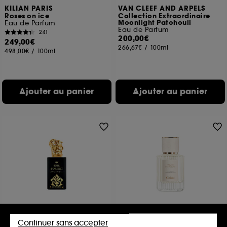
KILIAN PARIS
VAN CLEEF AND ARPELS
Roses on ice
Collection Extraordinaire
Moonlight Patchouli
Eau de Parfum
Eau de Parfum
241
200,00€
249,00€
266,67€
/
100ml
498,00€
/
100ml
Ajouter au panier
Ajouter au panier
SISLEY
CHLOÉ
Soir d'Orient
Atelier des Fleurs Hibiscus
Continuer sans accepter
Abelmoschus
Eau de Parfum