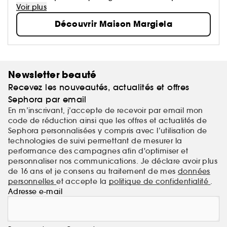
parfum évoque instantanément des images et des
Voir plus
émotions positives qui ont marqué l’inconscient
Découvrir Maison Margiela
collectif ainsi que notre histoire personnelle.
Newsletter beauté
Recevez les nouveautés, actualités et offres
Sephora par email
En m’inscrivant, j’accepte de recevoir par email mon
code de réduction ainsi que les offres et actualités de
Sephora personnalisées y compris avec l’utilisation de
technologies de suivi permettant de mesurer la
performance des campagnes afin d'optimiser et
personnaliser nos communications. Je déclare avoir plus
de 16 ans et je consens au traitement de mes
données
personnelles
et accepte la
politique de confidentialité
.
Adresse e-mail