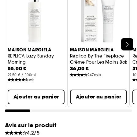
Ignorer le carrousel produits
MAISON MARGIELA
MAISON MARGIELA
M
REPLICA Lazy Sunday
Replica By The Fireplace
Re
Morning
Crème Pour Les Mains Boisée
C
55,00 €
36,00 €
3
Lait Corps Floral Musqué
27,50 € / 100ml
247
avis
10
4
avis
Ajouter au panier
Ajouter au panier
Avis sur le produit
4.2/5