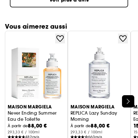
Vous aimerez aussi
Ignorer le carrousel produits
MAISON MARGIELA
MAISON MARGIELA
M
Never Ending Summer
REPLICA Lazy Sunday
R
Eau de Toilette
Morning
Ea
88,00 €
88,00 €
1
Eau de Toilette Florale Musqu
À partir de
À partir de
293,33 € / 100ml
293,33 € / 100ml
15
482
avis
660
avis