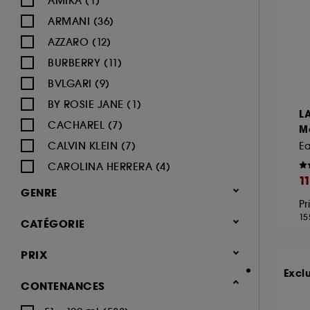
AMIKA (1)
ARMANI (36)
AZZARO (12)
BURBERRY (11)
BVLGARI (9)
BY ROSIE JANE (1)
L
CACHAREL (7)
M
CALVIN KLEIN (7)
Ea
CAROLINA HERRERA (4)
1
CARON (2)
GENRE
Pr
CARTIER (8)
Femme (426)
15
CATÉGORIE
CERRUTI (3)
Homme (334)
CHANEL (39)
Parfum
PRIX
Mixte (144)
CHARLOTTE TILBURY (5)
Notes olfactives
Excl
Enfant (10)
CONTENANCES
CHLOÉ (15)