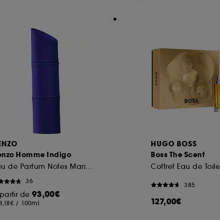
ôt et la lecture de ces traceurs requiert votre accord. V
rsonnaliser mes choix" ci-dessous ou décider de "tout ac
s Cookies, pour les finalités acceptées, avec les données
ur refuser tous les cookies, cliques sur "continuer sans a
tez obtenir plus d'information sur les cookies utilisés,
cliq
ENZO
HUGO BOSS
enzo Homme Indigo
Boss The Scent
Eau de Parfum Notes Marines Florales
Coffret Eau de Toile
36
385
93,00€
partir de
127,00€
8,18€
/
100ml