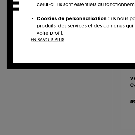
LOLITA LEMPICKA (1)
celui-ci. Ils sont essentiels au fonctionne
MAISON FRANCIS KURKDJIAN (26)
Cookies de personnalisation :
ils nous p
MAISON MARGIELA (13)
produits, des services et des contenus qu
MARC JACOBS (2)
votre profil.
MIU MIU (3)
EN SAVOIR PLUS
Cookies réseaux sociaux et publicité :
i
MONTBLANC (14)
sur des sites tiers et sur les réseaux soci
MOROCCANOIL (1)
interactions.
MUGLER (15)
NARCISO RODRIGUEZ (16)
Cookies de mesure d’audience :
ils nous
V
améliorer la performance.
NEOM ORGANICS LONDON (1)
C
NINA RICCI (7)
Cookies de sécurisation des paiements e
5
NUXE (2)
usurpations d’identité.
ONLY THE BRAVE (1)
Cookies fonctionnels :
il s’agit de cooki
OUAI (1)
d’authentification qui sont utilisés afin 
PENHALIGON'S (13)
de votre prochaine visite sur le site sans 