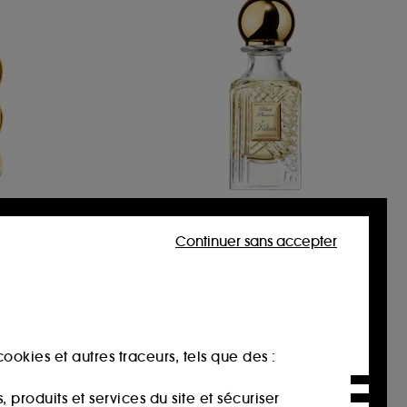
KILIAN PARIS
r
BLACK PHANTOM
Continuer sans accepter
EAU DE PARFUM
Lavender Berry format mini/voyage
20
162,00€
À partir de
540,00€
/
100ml
ookies et autres traceurs, tels que des :
produits et services du site et sécuriser