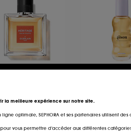
UERLAIN
GISOU
éritage
Honey Infused Hai
Perfume
u de Toilette
72
410
37,00€
23,00€
ir la meilleure expérience sur notre site.
7,00€
/
100ml
153,33€
/
100ml
 ligne optimale, SEPHORA et ses partenaires utilisent des c
s pour vous permettre d’accéder aux différentes catégories, 