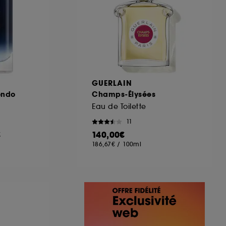
GUERLAIN
ondo
Champs-Élysées
Eau de Toilette
11
€
140,00€
186,67€
/
100ml