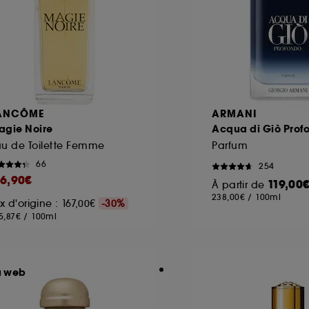
ANCÔME
ARMANI
agie Noire
Acqua di Giò Prof
u de Toilette Femme
Parfum
66
254
16,90€
119,00
À partir de
238,00€
/
100ml
ix d'origine : 167,00€
-30%
5,87€
/
100ml
u web