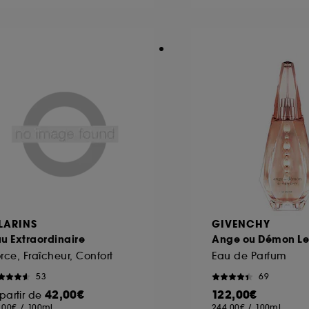
LARINS
GIVENCHY
u Extraordinaire
Ange ou Démon Le
rce, Fraîcheur, Confort
Eau de Parfum
53
69
42,00€
122,00€
partir de
,00€
/
100ml
244,00€
/
100ml