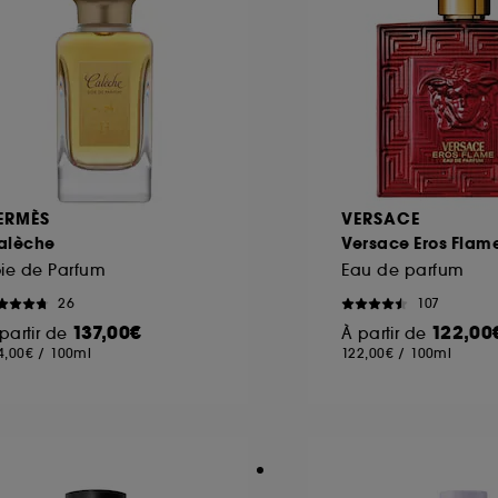
ERMÈS
VERSACE
alèche
Versace Eros Flam
ie de Parfum
Eau de parfum
26
107
137,00€
122,00
partir de
À partir de
4,00€
/
100ml
122,00€
/
100ml