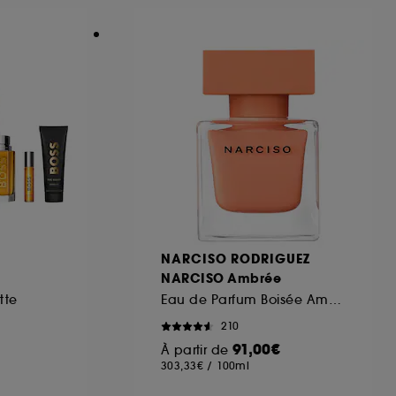
ous pouvez personnaliser vos choix concernant
cepter". Sephora pourra associer les
 personnelles collectées ou générées lors
ccepter". Voous pouvez à tout moment choisir
uez
ici
.
NARCISO RODRIGUEZ
NARCISO Ambrée
tte
Eau de Parfum Boisée Ambrée
210
91,00€
À partir de
303,33€
/
100ml