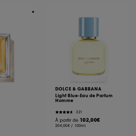
ous pouvez personnaliser vos choix concernant
cepter". Sephora pourra associer les
 personnelles collectées ou générées lors
ccepter". Voous pouvez à tout moment choisir
uez
ici
.
DOLCE & GABBANA
Light Blue-Eau de Parfum
Homme
321
102,00€
À partir de
204,00€
/
100ml