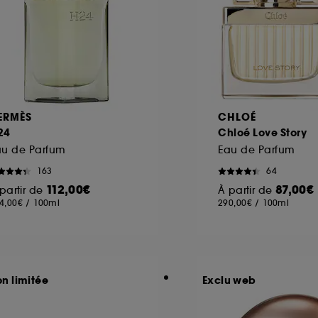
ERMÈS
CHLOÉ
24
Chloé Love Story
au de Parfum
Eau de Parfum
163
64
112,00€
87,00€
partir de
À partir de
4,00€
/
100ml
290,00€
/
100ml
on limitée
Exclu web