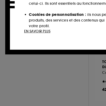
LOLITA LEMPICKA (1)
celui-ci. Ils sont essentiels au fonctionne
MAISON FRANCIS KURKDJIAN (26)
Cookies de personnalisation :
ils nous p
MAISON MARGIELA (13)
produits, des services et des contenus qu
MARC JACOBS (2)
votre profil.
MIU MIU (3)
EN SAVOIR PLUS
Cookies réseaux sociaux et publicité :
i
MONTBLANC (14)
sur des sites tiers et sur les réseaux soci
MOROCCANOIL (1)
interactions.
MUGLER (15)
NARCISO RODRIGUEZ (16)
Cookies de mesure d’audience :
ils nous
T
améliorer la performance.
NEOM ORGANICS LONDON (1)
Di
NINA RICCI (7)
Co
Cookies de sécurisation des paiements e
NUXE (2)
usurpations d’identité.
ONLY THE BRAVE (1)
4
Cookies fonctionnels :
il s’agit de cooki
OUAI (1)
d’authentification qui sont utilisés afin 
PENHALIGON'S (13)
de votre prochaine visite sur le site sans 