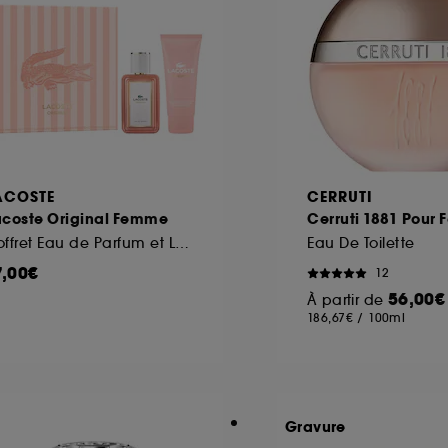
ACOSTE
CERRUTI
acoste Original Femme
Cerruti 1881 Pour
Coffret Eau de Parfum et Lait Corps
Eau De Toilette
7,00€
12
56,00€
À partir de
186,67€
/
100ml
Gravure