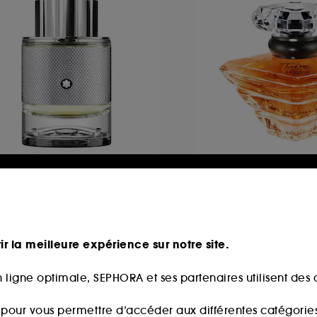
ONTBLANC
LANCÔME
plorer Platinum
Trésor
au de Parfum
Eau de Parfum
37
299
87,00€
82,00€
partir de
À partir de
ir la meilleure expérience sur notre site.
5,00€
/
100ml
273,33€
/
100ml
 ligne optimale, SEPHORA et ses partenaires utilisent des c
s pour vous permettre d’accéder aux différentes catégories, 