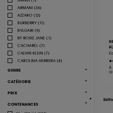
AMIKA (1)
ARMANI (36)
AZZARO (12)
BURBERRY (11)
BVLGARI (9)
BY ROSIE JANE (1)
H
CACHAREL (7)
H
CALVIN KLEIN (7)
E
CAROLINA HERRERA (4)
À 
CARON (2)
GENRE
22
CARTIER (8)
Femme (426)
CATÉGORIE
CERRUTI (3)
Homme (334)
CHANEL (39)
Parfum
PRIX
Mixte (144)
CHARLOTTE TILBURY (5)
Notes olfactives
Editi
Enfant (10)
CONTENANCES
CHLOÉ (15)