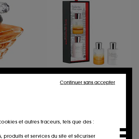
JULIETTE HAS A GUN
Banana Rush
Continuer sans accepter
Coffret Duo Eau de Parfum
8
39,90€
ookies et autres traceurs, tels que des :
produits et services du site et sécuriser