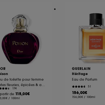
ôt et la lecture de ces traceurs requiert votre accord. V
rsonnaliser mes choix" ci-dessous ou décider de "tout ac
s Cookies, pour les finalités acceptées, avec les données
ur refuser tous les cookies, cliques sur "continuer sans a
tez obtenir plus d'information sur les cookies utilisés,
cliq
IOR
GUERLAIN
oison
Héritage
u de toilette pour femme
Eau de Parfum
Notes fleuries, épicées & ambrées
51
174
156,00€
115,00€
partir de
156,00€
/
100ml
0,00€
/
100ml