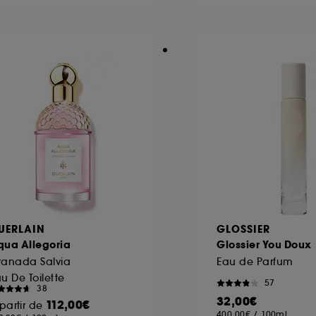
UERLAIN
GLOSSIER
qua Allegoria
Glossier You Doux
ranada Salvia
Eau de Parfum
u De Toilette
57
38
32,00€
112,00€
partir de
400,00€
/
100ml