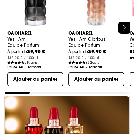
Ignorer le carrousel produits
CACHAREL
CACHAREL
C
Yes I Am
Yes I Am Glorious
Y
Eau de Parfum
Eau de Parfum
C
39,90 €
39,90 €
8
À partir de
À partir de
133,00 € / 100ml
133,00 € / 100ml
519
avis
352
avis
Existe en 3 formats
Existe en 2 formats
Ajouter au panier
Ajouter au panier