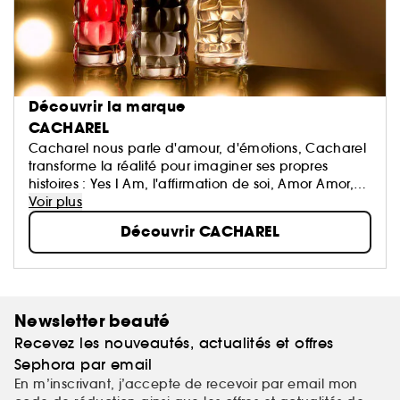
Découvrir la marque
CACHAREL
Cacharel nous parle d'amour, d'émotions, Cacharel
transforme la réalité pour imaginer ses propres
histoires : Yes I Am, l'affirmation de soi, Amor Amor,
l'amour passionné, Anaïs Anaïs, l'amour romantique,
Voir plus
Loulou, l'affirmation de sa sensualité...
Découvrir CACHAREL
Newsletter beauté
Recevez les nouveautés, actualités et offres
Sephora par email
En m’inscrivant, j’accepte de recevoir par email mon