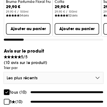
Brume Parfumée Floral Fruité Corps et Cheveux
Cotta
S
29,90 €
29,90 €
2
Brume Parfumée Ambré Gour
B
29,90 € / 100ml
29,90 € / 100ml
29
54
avis
52
avis
Ajouter au panier
Ajouter au panier
Avis sur le produit
5/5
(10 avis sur le produit)
Trier par
Les plus récents
Tous (10)
5
(10)