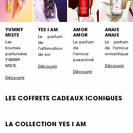
YUMMY
YES I AM
AMOR
ANAIS
MISTS
AMOR
ANAIS
Le parfum
Les
Le parfum
Le parfum
de
brumes
de
de l'amour
l'affirmation
parfumées
l'amour
romantique
de soi
YUMMY
passionné
MISTS.
Découvrir
Découvrir
Découvrir
Découvrir
LES COFFRETS CADEAUX ICONIQUES
LA COLLECTION YES I AM