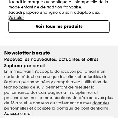
Jacadi la marque authentique et intemporelle de la
mode enfantine de tradition française.
Jacadi propose une ligne de soin adaptée aux
bébés et respectueuse de leurs peaux; ainsi qu’une
Voir plus
gamme d’eaux parfumées aux notes délicates et
Voir tous les produits
fraîches, pour petits et grands. Des idées cadeaux à
offrir ou à s’offrir !
Newsletter beauté
Recevez les nouveautés, actualités et offres
Sephora par email
En m’inscrivant, j’accepte de recevoir par email mon
code de réduction ainsi que les offres et actualités de
Sephora personnalisées y compris avec l’utilisation de
technologies de suivi permettant de mesurer la
performance des campagnes afin d'optimiser et
personnaliser nos communications. Je déclare avoir plus
de 16 ans et je consens au traitement de mes
données
personnelles
et accepte la
politique de confidentialité
.
Adresse e-mail