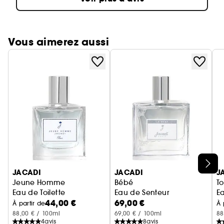
Vous aimerez aussi
Ignorer le carrousel produits
JACADI
JACADI
J
Jeune Homme
Bébé
To
Eau de Toilette
Eau de Senteur
E
44,00 €
69,00 €
À partir de
À 
88,00 € / 100ml
69,00 € / 100ml
88
4
avis
8
avis