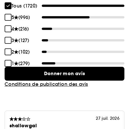
Tous (1720)
5
(996)
4
(216)
3
(127)
2
(102)
1
(279)
Donner mon avis
Conditions de publication des avis
27 juil. 2026
shallowgal