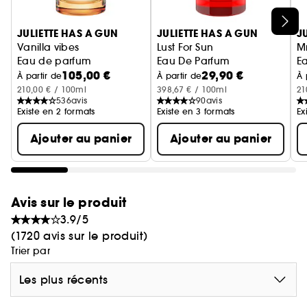
Ignorer le carrousel produits
JULIETTE HAS A GUN
JULIETTE HAS A GUN
J
Vanilla vibes
Lust For Sun
M
Eau de parfum
Eau De Parfum
E
105,00 €
29,90 €
À partir de
À partir de
À 
210,00 € / 100ml
398,67 € / 100ml
21
536
avis
90
avis
Existe en 2 formats
Existe en 3 formats
Ex
Ajouter au panier
Ajouter au panier
Avis sur le produit
3.9/5
(1720 avis sur le produit)
Trier par
Les plus récents