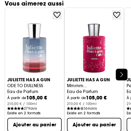
Vous aimerez aussi
Ignorer le carrousel produits
JULIETTE HAS A GUN
JULIETTE HAS A GUN
J
ODE TO DULLNESS
Mmmm...
Pe
Eau de Parfum
Eau de Parfum
E
105,00 €
105,00 €
À partir de
À partir de
À 
210,00 € / 100ml
210,00 € / 100ml
21
279
avis
366
avis
Existe en 2 formats
Existe en 2 formats
Ex
Ajouter au panier
Ajouter au panier