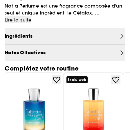
Not a Perfume est une fragrance composée d'un
seul et unique ingrédient, le Cétalox.
Habituellement relégué au second rôle dans les
Lire la suite
formules, il joue ici le rôle principal...Le résultat
est minimaliste, élégant, pur. Unique.
Ingrédients
Un des avantages de sa formule est qu'il ne
comporte aucun allergène.
Notes Olfactives
Complétez votre routine
Exclu web