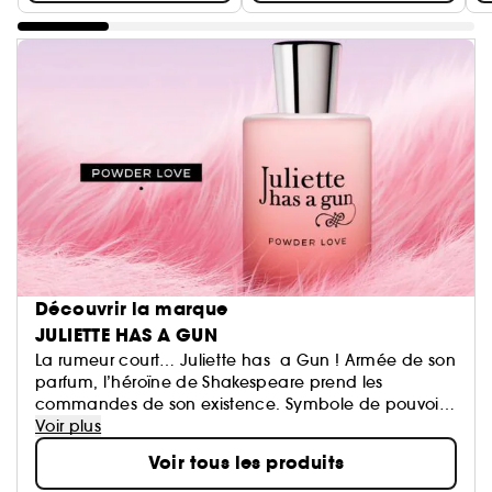
Découvrir la marque
JULIETTE HAS A GUN
La rumeur court… Juliette has a Gun ! Armée de son
parfum, l’héroïne de Shakespeare prend les
commandes de son existence. Symbole de pouvoir,
ou simple accessoire de bluff, le Gun symbolise
Voir plus
surtout l'ascendant des femmes sur les hommes. Une
Voir tous les produits
collection de fragrances originales, dessinée
comme des vêtements invisibles, par Romano Ricci,