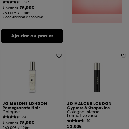
1824
75,00€
À partir de
250,00€
/
100ml
2 contenances disponibles
Ajouter au panier
JO MALONE LONDON
JO MALONE LONDON
Pomegranate Noir
Cypress & Grapevine
Cologne
Cologne Intense
Format voyage
73
10
78,00€
À partir de
33,00€
260,00€
/
100ml