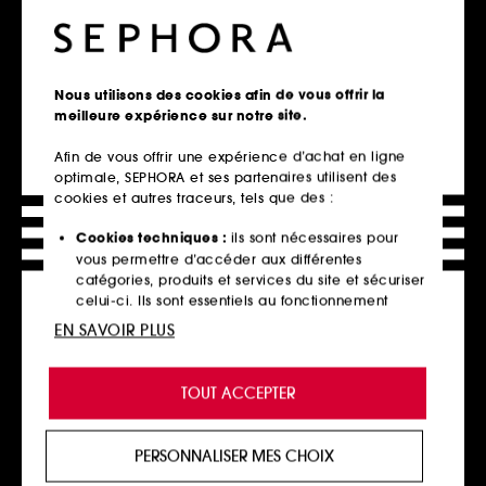
3
102
69,00€
92,00€
À partir de
27,60€
/
100ml
306,67€
/
100ml
3 contenances disponibles
Nous utilisons des cookies afin de vous offrir la
meilleure expérience sur notre site.
Ajouter au panier
Ajouter au panier
Afin de vous offrir une expérience d’achat en ligne
optimale, SEPHORA et ses partenaires utilisent des
cookies et autres traceurs, tels que des :
Cookies techniques :
ils sont nécessaires pour
vous permettre d’accéder aux différentes
catégories, produits et services du site et sécuriser
celui-ci. Ils sont essentiels au fonctionnement
technique du site et ne peuvent être désactivés.
EN SAVOIR PLUS
Cookies de personnalisation :
ils nous permettent
de vous offrir une expérience enrichie et
TOUT ACCEPTER
HUGO BOSS
HERMÈS
personnalisée en vous recommandant des
Boss The Collection Vigorous
Un Jardin à Cythère
produits, des services et des contenus qui
Cologne
Huile sèche corps et cheveux
Eau de Parfum
répondent au mieux à vos préférences, et de vous
4
PERSONNALISER MES CHOIX
1
proposer des offres promotionnelles adaptées à
62,00€
220,00€