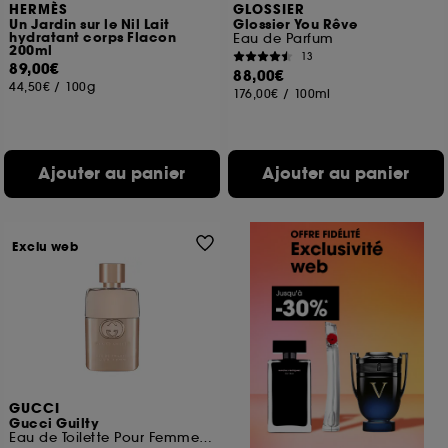
HERMÈS
GLOSSIER
Un Jardin sur le Nil Lait
Glossier You Rêve
hydratant corps Flacon
Eau de Parfum
200ml
13
89,00€
88,00€
44,50€
/
100g
176,00€
/
100ml
Ajouter au panier
Ajouter au panier
Exclu web
GUCCI
Gucci Guilty
Eau de Toilette Pour Femme Florale Ambrée