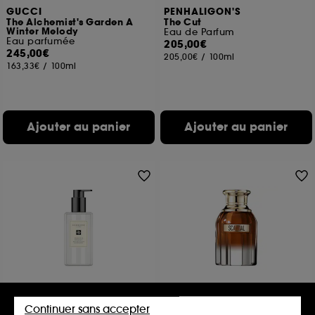
GUCCI
PENHALIGON'S
The Alchemist's Garden A
The Cut
Winter Melody
Eau de Parfum
Eau parfumée
205,00€
245,00€
205,00€
/
100ml
163,33€
/
100ml
Ajouter au panier
Ajouter au panier
JO MALONE LONDON
JEAN PAUL GAULTIER
Wood Sage & Sea Salt
Scandal Elixir
Continuer sans accepter
Gel Moussant
Parfum