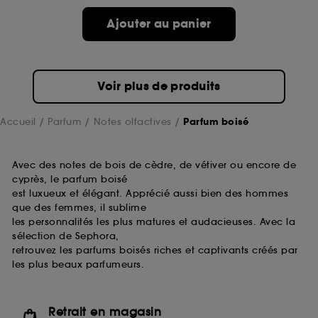
prolongée vous permettant d’accéder à votre
compte lors de votre prochaine visite sur le site
Ajouter au panier
sans saisir à nouveau votre identifiant et mot de
passe.
Voir plus de produits
A l'exception des cookies techniques, le dépôt et la
lecture de ces traceurs requiert votre accord. Vous
Accueil
Parfum
Notes olfactives
Parfum boisé
pouvez personnaliser vos choix concernant le dépôt
de ces cookies grâce au bouton "personnaliser mes
choix" ci-dessous ou décider de "tout accepter".
Avec des notes de bois de cèdre, de vétiver ou encore de
Sephora pourra associer les informations de
cyprès, le parfum boisé
navigation collectées par ces Cookies, pour les
finalités acceptées, avec les données personnelles
est luxueux et élégant. Apprécié aussi bien des hommes
collectées ou générées lors de votre activité en ligne
que des femmes, il sublime
ou en magasin. Pour refuser tous les cookies, cliques
les personnalités les plus matures et audacieuses. Avec la
sur "continuer sans accepter". Voous pouvez à tout
sélection de Sephora,
moment choisir de retirer votrte consentement. Si vous
retrouvez les parfums boisés riches et captivants créés par
souhaitez obtenir plus d'information sur les cookies
les plus beaux parfumeurs.
utilisés,
cliquez
ici
.
Retrait en magasin