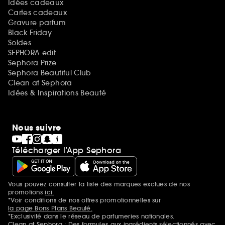
Idées cadeaux
Cartes cadeaux
Gravure parfum
Black Friday
Soldes
SEPHORA edit
Sephora Prize
Sephora Beautiful Club
Clean at Sephora
Idées & Inspirations Beauté
Nous suivre
Télécharger l’App Sephora
Vous pouvez consulter la liste des marques exclues de nos
Mentions additionnelles
promotions
ici.
*Voir conditions de nos offres promotionnelles sur
la page Bons Plans Beauté.
*Exclusivité dans le réseau de parfumeries nationales.
Clean at Sephora : Des formules aux ingrédients sélectionnés avec