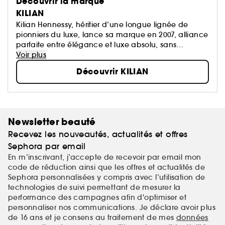
Découvrir la marque
KILIAN
Kilian Hennessy, héritier d’une longue lignée de
pionniers du luxe, lance sa marque en 2007, alliance
parfaite entre élégance et luxe absolu, sans
concessions. La marque célèbre une décennie de
Voir plus
révolution dans la parfumerie...
Découvrir KILIAN
Newsletter beauté
Recevez les nouveautés, actualités et offres
Sephora par email
En m’inscrivant, j’accepte de recevoir par email mon
code de réduction ainsi que les offres et actualités de
Sephora personnalisées y compris avec l’utilisation de
technologies de suivi permettant de mesurer la
performance des campagnes afin d'optimiser et
personnaliser nos communications. Je déclare avoir plus
de 16 ans et je consens au traitement de mes
données