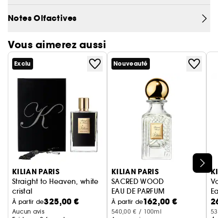
bergamote et poivre. De l'obscurité, à la lumière.
Notes Olfactives
Famille olfactive: Volutes de fumées
Vous aimerez aussi
Parfumeur : Alberto Morillas
Exclu
Nouveauté
Ignorer le carrousel produits
KILIAN PARIS
KILIAN PARIS
K
Straight to Heaven, white
SACRED WOOD
V
cristal
EAU DE PARFUM
E
325,00 €
162,00 €
2
Coffret Eau de Parfum
À partir de
À partir de
Aucun avis
540,00 € / 100ml
53