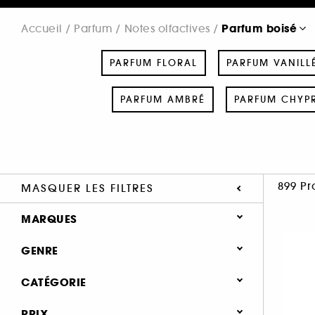
Parfum boisé
Accueil
Parfum
Notes olfactives
PARFUM FLORAL
PARFUM VANILL
PARFUM AMBRÉ
PARFUM CHYP
899 Pr
MASQUER LES FILTRES
MARQUES
GENRE
Femme (426)
CATÉGORIE
ACQUA DI PARMA (25)
Homme (334)
Parfum
PRIX