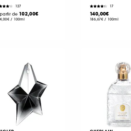
127
17
102,00€
140,00€
partir de
4,00€
/
100ml
186,67€
/
100ml