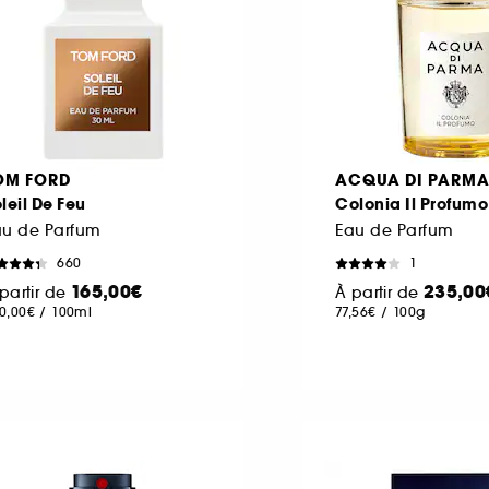
OM FORD
ACQUA DI PARM
leil De Feu
Colonia Il Profumo
au de Parfum
Eau de Parfum
660
1
165,00€
235,00
partir de
À partir de
0,00€
/
100ml
77,56€
/
100g