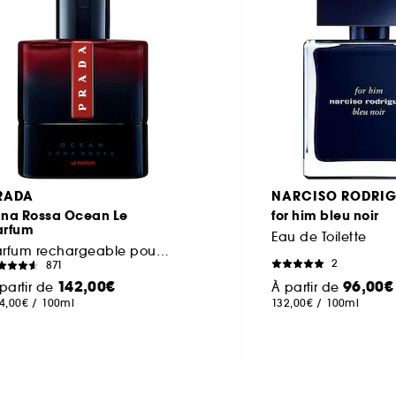
RADA
NARCISO RODRIG
una Rossa Ocean Le
for him bleu noir
arfum
Eau de Toilette
Parfum rechargeable pour homme au sillage boisé
2
871
142,00€
96,00€
partir de
À partir de
4,00€
/
100ml
132,00€
/
100ml