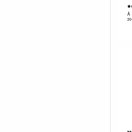
VIKTOR & ROLF (1)
YVES SAINT LAURENT (15)
À 
20
ZADIG & VOLTAIRE (7)