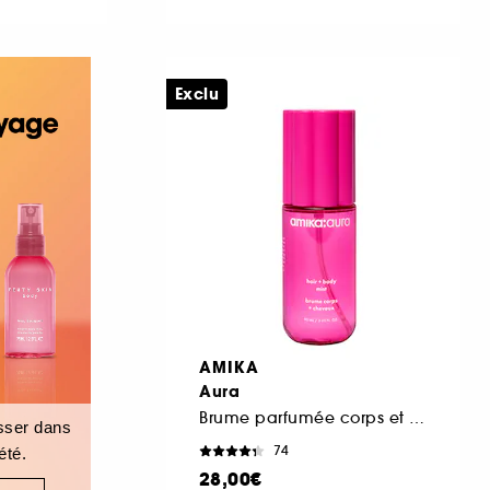
Exclu
AMIKA
Aura
Brume parfumée corps et cheveux
isser dans
74
été.
28,00€