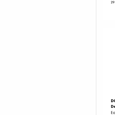
PHLUR (10)
29
PRADA (15)
RABANNE FRAGRANCES (21)
REMINISCENCE (7)
RITUALS (1)
ROCHAS (12)
SALT AND STONE (1)
SERGE LUTENS (6)
SISLEY (10)
SOL DE JANEIRO (1)
THE 7 VIRTUES (3)
TOM FORD (27)
VALENTINO (9)
D
VAN CLEEF AND ARPELS (11)
D
VERSACE (12)
E