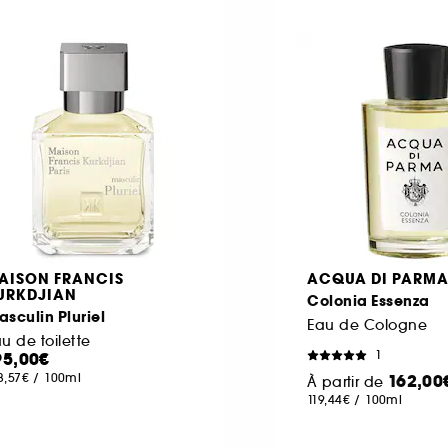
AISON FRANCIS
ACQUA DI PARM
URKDJIAN
Colonia Essenza
sculin Pluriel
Eau de Cologne
u de toilette
1
95,00€
8,57€
/
100ml
162,00
À partir de
119,44€
/
100ml