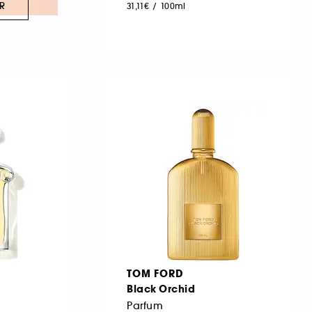
R
31,11€
/
100ml
TOM FORD
Black Orchid
Parfum