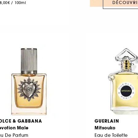
DÉCOUVRI
8,00€
/
100ml
OLCE & GABBANA
GUERLAIN
evotion Male
Mitsouko
au De Parfum
Eau de Toilette