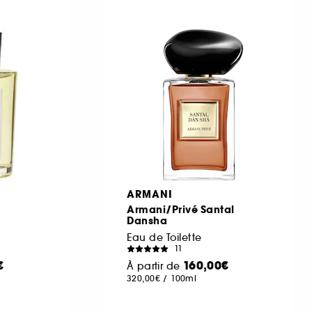
A
ARMANI
Armani/Privé Santal
Dansha
Eau de Toilette
11
€
160,00€
À partir de
320,00€
/
100ml