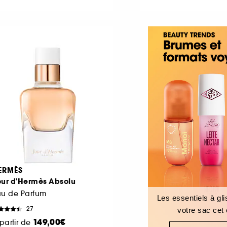
ERMÈS
our d'Hermès Absolu
au de Parfum
Les essentiels à gl
27
votre sac cet 
149,00€
partir de