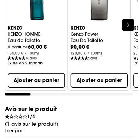
Ignorer le carrousel produits
KENZO
KENZO
K
KENZO HOMME
Kenzo Power
K
Eau de Toilette
Eau De Toilette
E
60,00 €
90,00 €
À partir de
À 
150,00 € / 100ml
120,00 € / 100ml
23
76
avis
5
avis
Existe en 2 formats
Ex
Ajouter au panier
Ajouter au panier
Avis sur le produit
1/5
(1 avis sur le produit)
Trier par