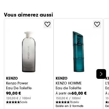
Vous aimerez aussi
Ignorer le carrousel produits
KENZO
KENZO
K
Kenzo Power
KENZO HOMME
L'
Eau De Toilette
Eau de Toilette
E
90,00 €
60,00 €
À partir de
À 
120,00 € / 100ml
150,00 € / 100ml
13
5
avis
76
avis
Existe en 2 formats
Ex