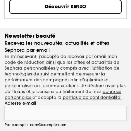
Pour lui, chaque parfum est une ode à la nature.
Découvrir KENZO
Coquelicot, eau, bambou, ces symboles ont inspiré
les créations iconiques : Flower by Kenzo, L’Eau
Kenzo et Kenzo Homme.
Pour un monde encore plus beau, KENZO Parfums
s’entoure d’ambassadeurs inspirants. Masami
Newsletter beauté
Charlotte Lavault, floricultrice responsable, incarne
Recevez les nouveautés, actualités et offres
Flower by Kenzo tandis que les Coral Gardeners,
véritables jardiniers du corail, portent l’engagement
Sephora par email
de L’Eau Kenzo.
En m’inscrivant, j’accepte de recevoir par email mon
code de réduction ainsi que les offres et actualités de
Sephora personnalisées y compris avec l’utilisation de
technologies de suivi permettant de mesurer la
performance des campagnes afin d'optimiser et
personnaliser nos communications. Je déclare avoir plus
de 16 ans et je consens au traitement de mes
données
personnelles
et accepte la
politique de confidentialité
.
Adresse e-mail
Par exemple: nom@example.com