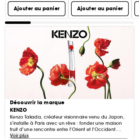
Ajouter au panier
Ajouter au panier
Découvrir la marque
KENZO
Kenzo Takada, créateur visionnaire venu du Japon,
s’installe à Paris avec un rêve : fonder une maison
fruit d’une rencontre entre l’Orient et l’Occident.
« Pour un monde plus beau », telle était sa devise.
Voir plus