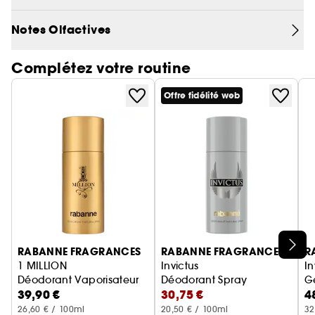
dans la limite des stocks disponibles.
Notes Olfactives
Complétez votre routine
Offre fidélité web
Ignorer le carrousel produits
RABANNE FRAGRANCES
RABANNE FRAGRANCES
R
1 MILLION
Invictus
In
Déodorant Vaporisateur
Déodorant Spray
G
39,90 €
30,75 €
4
26,60 € / 100ml
20,50 € / 100ml
32