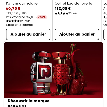
Parfum cuir solaire
Coffret Eau de Toilette
Ea
66,75 €
112,00 €
À 
133,50 € / 100ml
23
avis
87
Prix d'origine :
89,00 €
-25%
421
avis
Ex
Existe en 3 formats
Op
Ajouter au panier
Ajouter au panier
Découvrir la marque
RABANNE