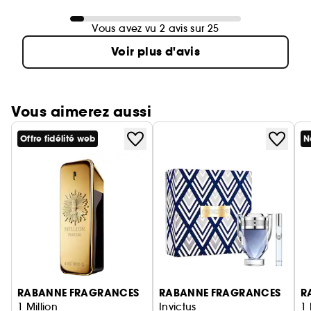
Vous avez vu 2 avis sur 25
Voir plus d'avis
Vous aimerez aussi
Offre fidélité web
N
Ignorer le carrousel produits
RABANNE FRAGRANCES
RABANNE FRAGRANCES
R
1 Million
Invictus
1 