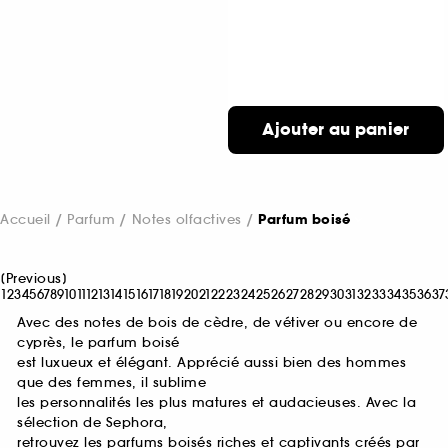
Ajouter au panier
Accueil
Parfum
Notes olfactives
Parfum boisé
[
Previous
]
1
2
3
4
5
6
7
8
9
10
11
12
13
14
15
16
17
18
19
20
21
22
23
24
25
26
27
28
29
30
31
32
33
34
35
36
37
Avec des notes de bois de cèdre, de vétiver ou encore de
cyprès, le parfum boisé
est luxueux et élégant. Apprécié aussi bien des hommes
que des femmes, il sublime
les personnalités les plus matures et audacieuses. Avec la
sélection de Sephora,
retrouvez les parfums boisés riches et captivants créés par