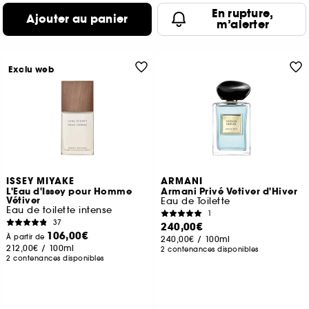
En rupture,
Ajouter au panier
m’alerter
Exclu web
ISSEY MIYAKE
ARMANI
L'Eau d'Issey pour Homme
Armani Privé Vetiver d'Hiver
Vétiver
Eau de Toilette
Eau de toilette intense
1
37
240,00€
106,00€
À partir de
240,00€
/
100ml
212,00€
/
100ml
2 contenances disponibles
2 contenances disponibles