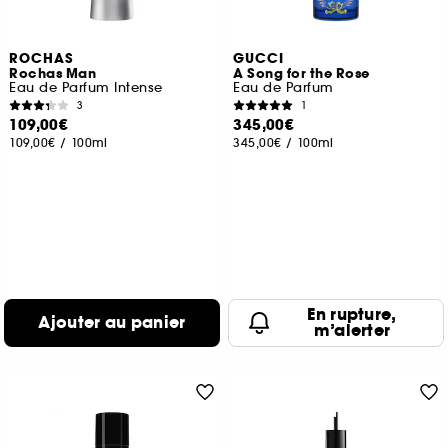
ROCHAS
GUCCI
Rochas Man
A Song for the Rose
Eau de Parfum Intense
Eau de Parfum
3
1
109,00€
345,00€
109,00€
/
100ml
345,00€
/
100ml
En rupture,
Ajouter au panier
m’alerter