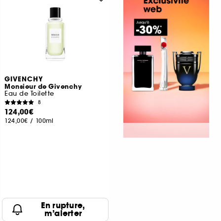
GIVENCHY
Monsieur de Givenchy
Eau de Toilette
8
124,00€
124,00€
/
100ml
En rupture,
m’alerter