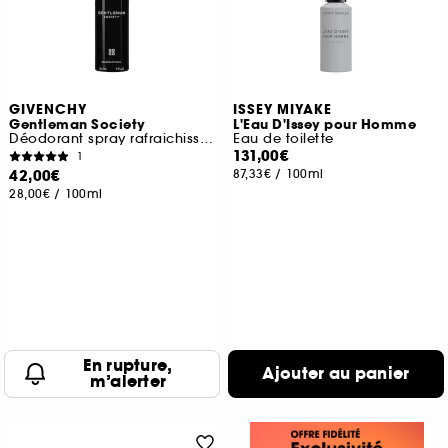
GIVENCHY
ISSEY MIYAKE
Gentleman Society
L'Eau D'Issey pour Homme
Déodorant spray rafraichissant
Eau de toilette
131,00€
1
42,00€
87,33€
/
100ml
28,00€
/
100ml
En rupture,
Ajouter au panier
m’alerter