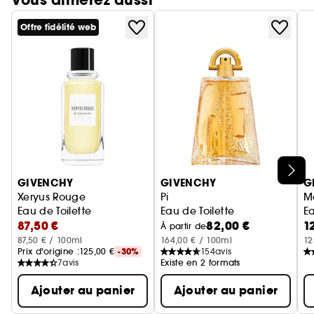
Vous aimerez aussi
Offre fidélité web
Ignorer le carrousel produits
GIVENCHY
GIVENCHY
G
Xeryus Rouge
Pi
M
Eau de Toilette
Eau de Toilette
Ea
87,50 €
82,00 €
1
À partir de
87,50 € / 100ml
164,00 € / 100ml
12
Prix d'origine :
125,00 €
-30%
154
avis
7
avis
Existe en 2 formats
Ajouter au panier
Ajouter au panier