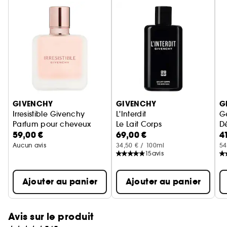
Ignorer le carrousel produits
GIVENCHY
GIVENCHY
G
Irresistible Givenchy
L'Interdit
G
Parfum pour cheveux
Le Lait Corps
D
59,00 €
69,00 €
4
Aucun avis
34,50 € / 100ml
54
15
avis
Ajouter au panier
Ajouter au panier
Avis sur le produit