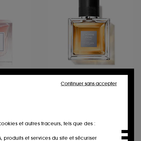
GUERLAIN
L'Homme Idéal L'Intense
Continuer sans accepter
Eau de Parfum
35
106,00€
À partir de
212,00€
/
100ml
ookies et autres traceurs, tels que des :
produits et services du site et sécuriser