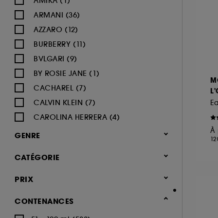
AMIKA (1)
ARMANI (36)
AZZARO (12)
BURBERRY (11)
BVLGARI (9)
BY ROSIE JANE (1)
M
CACHAREL (7)
L'
CALVIN KLEIN (7)
E
CAROLINA HERRERA (4)
À 
CARON (2)
GENRE
12
CARTIER (8)
Femme (426)
CATÉGORIE
CERRUTI (3)
Homme (334)
CHANEL (39)
Parfum
PRIX
Mixte (144)
CHARLOTTE TILBURY (5)
Notes olfactives
Enfant (10)
CONTENANCES
CHLOÉ (15)