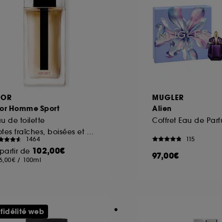
IOR
MUGLER
ior Homme Sport
Alien
u de toilette
Notes fraîches, boisées et épicées
115
1464
102,00€
partir de
97,00€
6,00€
/
100ml
 fidélité web