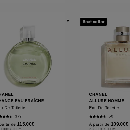
Best seller
HANEL
CHANEL
HANCE EAU FRAÎCHE
ALLURE HOMME
u De Toilette
Eau De Toilette
379
50
115,00€
109,00€
partir de
À partir de
0,00€
/
100ml
218,00€
/
100ml