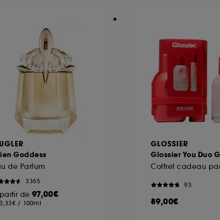
ôt et la lecture de ces traceurs requiert votre accord. V
rsonnaliser mes choix" ci-dessous ou décider de "tout ac
s Cookies, pour les finalités acceptées, avec les données
ur refuser tous les cookies, cliques sur "continuer sans a
tez obtenir plus d'information sur les cookies utilisés,
cliq
UGLER
GLOSSIER
lien Goddess
Glossier You Duo Gi
au de Parfum
Coffret cadeau pa
3365
93
97,00€
partir de
89,00€
3,33€
/
100ml