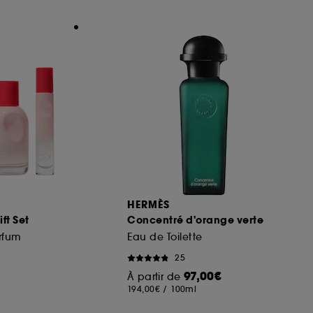
ous pouvez personnaliser vos choix concernant
cepter". Sephora pourra associer les
 personnelles collectées ou générées lors
ccepter". Voous pouvez à tout moment choisir
uez
ici
.
HERMÈS
ft Set
Concentré d'orange verte
rfum
Eau de Toilette
25
97,00€
À partir de
194,00€
/
100ml