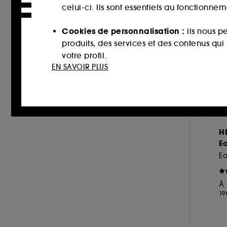
LOLITA LEMPICKA (1)
celui-ci. Ils sont essentiels au fonctionne
MAISON FRANCIS KURKDJIAN (26)
Cookies de personnalisation :
ils nous p
MAISON MARGIELA (13)
produits, des services et des contenus qu
MARC JACOBS (2)
votre profil.
MIU MIU (3)
EN SAVOIR PLUS
Cookies réseaux sociaux et publicité :
i
MONTBLANC (14)
sur des sites tiers et sur les réseaux soci
MOROCCANOIL (1)
interactions.
MUGLER (15)
NARCISO RODRIGUEZ (16)
Cookies de mesure d’audience :
ils nous
H
améliorer la performance.
NEOM ORGANICS LONDON (1)
Ea
NINA RICCI (7)
E
Cookies de sécurisation des paiements e
NUXE (2)
usurpations d’identité.
À 
ONLY THE BRAVE (1)
19
Cookies fonctionnels :
il s’agit de cooki
OUAI (1)
d’authentification qui sont utilisés afin 
PENHALIGON'S (13)
de votre prochaine visite sur le site sans 