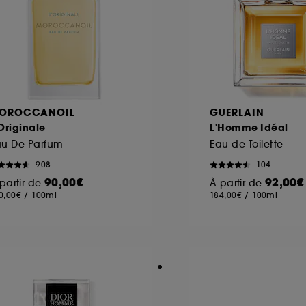
OROCCANOIL
GUERLAIN
Originale
L'Homme Idéal
au De Parfum
Eau de Toilette
908
104
90,00€
92,00€
partir de
À partir de
0,00€
/
100ml
184,00€
/
100ml