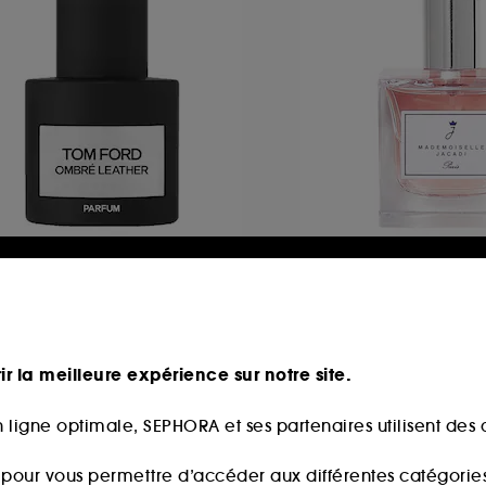
OM FORD
JACADI
mbré Leather
Mademoiselle
arfum
Eau de Toilette
741
9
28,10€
44,00€
À partir de
ir la meilleure expérience sur notre site.
88,00€
/
100ml
ix d'origine : 183,00€
-30%
6,20€
/
100ml
 ligne optimale, SEPHORA et ses partenaires utilisent des c
s pour vous permettre d’accéder aux différentes catégories, 