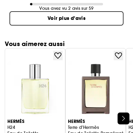
Vous avez vu 2 avis sur 59
Voir plus d'avis
Vous aimerez aussi
Ignorer le carrousel produits
HERMÈS
HERMÈS
H
H24
Terre d'Hermès
H