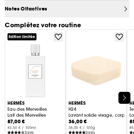
est le point d'orgue de cette nouvelle
Notes Olfactives
composition. L'équilibre originel de Terre, boisé et
minéral, se mue en un boisé végétal..
Complétez votre routine
Edition limitée
Ignorer le carrousel produits
HERMÈS
HERMÈS
H
Eau des Merveilles
H24
Te
Lait des Merveilles
Lavant solide visage, corps e
L
87,00 €
36,00 €
8
43,50 € / 100ml
36,00 € / 100g
85
3
avis
2
avis