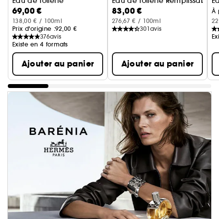
Eau de Toilette
Eau de Toilette Remplissable
E
69,00 €
83,00 €
À 
138,00 € / 100ml
276,67 € / 100ml
22
Prix d'origine :
92,00 €
301
avis
376
avis
Ex
Existe en 4 formats
Ajouter au panier
Ajouter au panier