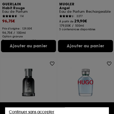
GUERLAIN
MUGLER
Habit Rouge
Angel
Eau de Parfum
Eau de Parfum Rechargeable
114
2277
96,75€
29,90€
À partir de
179,00€
/
100ml
Prix d'origine : 129,00€
5 contenances disponibles
96,75€
/
100ml
Option gravure
2 contenances disponibles
Ajouter au panier
Ajouter au panier
HUGO BOSS
HUGO BOSS
BOSS Bottled Beyond
HUGO Man
Continuer sans accepter
Eau de Parfum
Eau de toilette Homme Fraîche et Aromatique