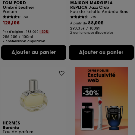
TOM FORD
MAISON MARGIELA
Ombré Leather
REPLICA Jazz Club
Parfum
Eau de Toilette Ambrée Boisée Rechargeable Mixte
741
975
128,10€
88,00€
À partir de
293,33€
/
100ml
Prix d'origine : 183,00€
-30%
2 contenances disponibles
256,20€
/
100ml
2 contenances disponibles
Ajouter au panier
Ajouter au panier
HERMÈS
Barénia
Eau de parfum