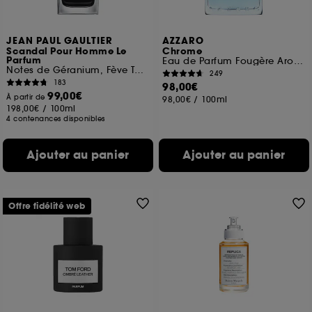
JEAN PAUL GAULTIER
AZZARO
Scandal Pour Homme Le
Chrome
Parfum
Eau de Parfum Fougère Aromatique
Notes de Géranium, Fève Tonka, Bois de Santal
249
183
98,00€
99,00€
À partir de
98,00€
/
100ml
198,00€
/
100ml
4 contenances disponibles
Ajouter au panier
Ajouter au panier
Offre fidélité web