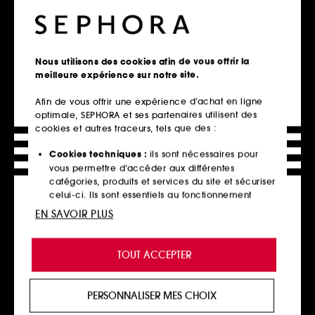
1537
241
99,00€
45,00€
À partir de
À partir de
198,00€
/
100ml
112,50€
/
100ml
3 contenances disponibles
4 contenances disponibles
Nous utilisons des cookies afin de vous offrir la
meilleure expérience sur notre site.
Ajouter au panier
Ajouter au panier
Afin de vous offrir une expérience d’achat en ligne
optimale, SEPHORA et ses partenaires utilisent des
cookies et autres traceurs, tels que des :
Cookies techniques :
ils sont nécessaires pour
vous permettre d’accéder aux différentes
catégories, produits et services du site et sécuriser
celui-ci. Ils sont essentiels au fonctionnement
technique du site et ne peuvent être désactivés.
EN SAVOIR PLUS
Cookies de personnalisation :
ils nous permettent
de vous offrir une expérience enrichie et
TOUT ACCEPTER
GUCCI
HERMÈS
personnalisée en vous recommandant des
Gucci Bloom
Eau des Merveilles
produits, des services et des contenus qui
Eau de Parfum Florale Poudrée
Eau de Toilette
répondent au mieux à vos préférences, et de vous
1568
185
PERSONNALISER MES CHOIX
proposer des offres promotionnelles adaptées à
87,00€
82,00€
À partir de
À partir de