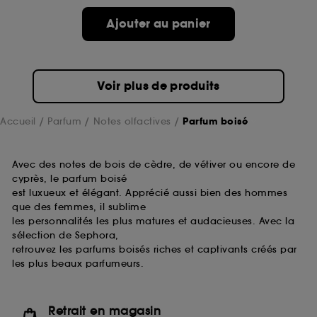
prolongée vous permettant d’accéder à votre
compte lors de votre prochaine visite sur le site
Ajouter au panier
sans saisir à nouveau votre identifiant et mot de
passe.
Voir plus de produits
A l'exception des cookies techniques, le dépôt et la
lecture de ces traceurs requiert votre accord. Vous
Accueil
Parfum
Notes olfactives
Parfum boisé
pouvez personnaliser vos choix concernant le dépôt
de ces cookies grâce au bouton "personnaliser mes
choix" ci-dessous ou décider de "tout accepter".
Avec des notes de bois de cèdre, de vétiver ou encore de
Sephora pourra associer les informations de
cyprès, le parfum boisé
navigation collectées par ces Cookies, pour les
finalités acceptées, avec les données personnelles
est luxueux et élégant. Apprécié aussi bien des hommes
collectées ou générées lors de votre activité en ligne
que des femmes, il sublime
ou en magasin. Pour refuser tous les cookies, cliques
les personnalités les plus matures et audacieuses. Avec la
sur "continuer sans accepter". Voous pouvez à tout
sélection de Sephora,
moment choisir de retirer votrte consentement. Si vous
retrouvez les parfums boisés riches et captivants créés par
souhaitez obtenir plus d'information sur les cookies
les plus beaux parfumeurs.
utilisés,
cliquez
ici
.
Retrait en magasin