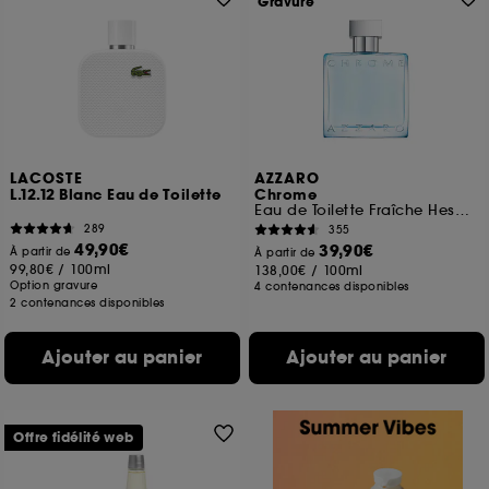
Gravure
LACOSTE
AZZARO
L.12.12 Blanc Eau de Toilette
Chrome
Eau de Toilette Fraîche Hespéridée
289
355
49,90€
39,90€
À partir de
À partir de
99,80€
/
100ml
138,00€
/
100ml
Option gravure
4 contenances disponibles
2 contenances disponibles
Ajouter au panier
Ajouter au panier
Offre fidélité web