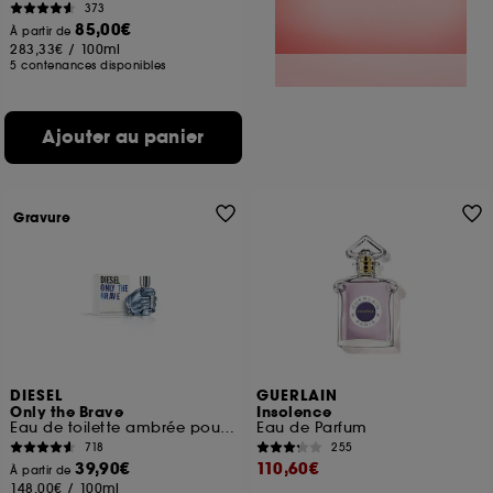
373
85,00€
À partir de
283,33€
/
100ml
5 contenances disponibles
Ajouter au panier
Gravure
DIESEL
GUERLAIN
Only the Brave
Insolence
Eau de toilette ambrée pour homme
Eau de Parfum
718
255
39,90€
110,60€
À partir de
148,00€
/
100ml