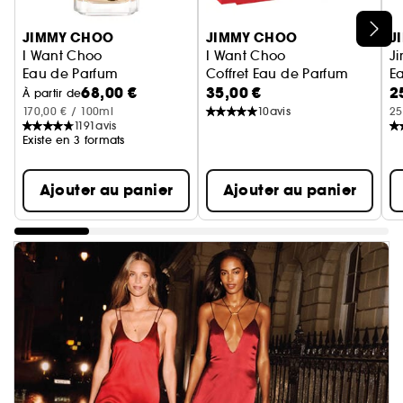
Ignorer le carrousel produits
JIMMY CHOO
JIMMY CHOO
J
I Want Choo
I Want Choo
J
Eau de Parfum
Coffret Eau de Parfum
E
68,00 €
35,00 €
2
À partir de
170,00 € / 100ml
10
avis
25
1191
avis
Existe en 3 formats
Ajouter au panier
Ajouter au panier