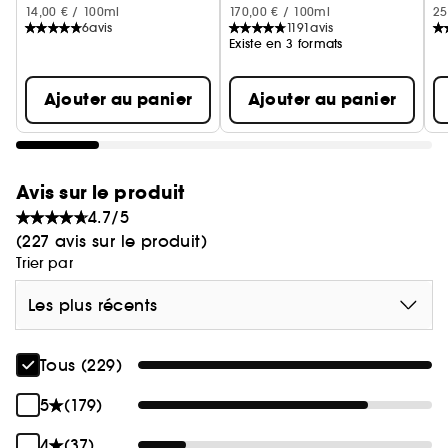
14,00 € / 100ml
170,00 € / 100ml
25
séduction : immédiatement identifiable grâce au
6
avis
1191
avis
précieux monogramme JC, il arbore un
Existe en 3 formats
audacieux capot doré.
Son verre facetté joue avec la lumière et révèle le
Ajouter au panier
Ajouter au panier
ton pêche délicat et ultra-féminin du parfum.
Avis sur le produit
4.7/5
(227 avis sur le produit)
Trier par
Les plus récents
Tous (229)
5
(179)
4
(37)