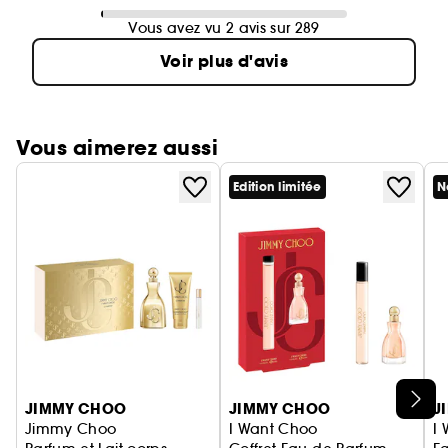
Vous avez vu 2 avis sur 289
Voir plus d'avis
Vous aimerez aussi
Edition limitée
N
Ignorer le carrousel produits
JIMMY CHOO
JIMMY CHOO
J
Jimmy Choo
I Want Choo
I