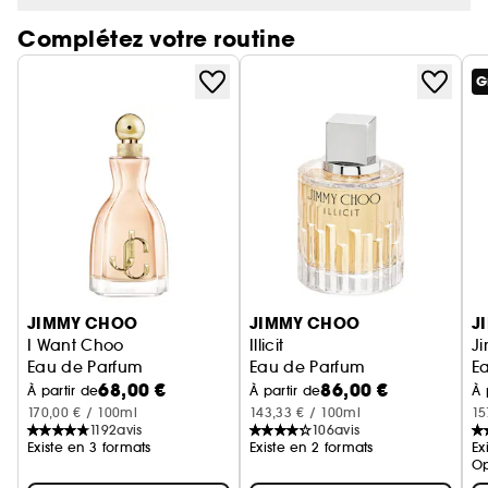
Complétez votre routine
G
Ignorer le carrousel produits
JIMMY CHOO
JIMMY CHOO
J
I Want Choo
Illicit
J
Eau de Parfum
Eau de Parfum
E
68,00 €
86,00 €
À partir de
À partir de
À 
170,00 € / 100ml
143,33 € / 100ml
15
1192
avis
106
avis
Existe en 3 formats
Existe en 2 formats
Ex
Op