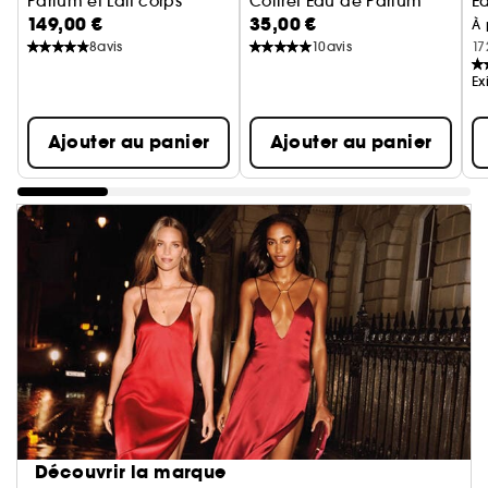
Parfum et Lait corps
Coffret Eau de Parfum
E
149,00 €
35,00 €
À 
8
avis
10
avis
17
Ex
Ajouter au panier
Ajouter au panier
Découvrir la marque