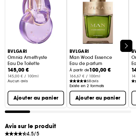
Ignorer le carrousel produits
BVLGARI
BVLGARI
B
Omnia Amethyste
Man Wood Essence
O
Eau De Toilette
Eau de parfum
Ea
145,00 €
100,00 €
1
À partir de
145,00 € / 100ml
166,67 € / 100ml
14
Aucun avis
68
avis
Existe en 2 formats
Ajouter au panier
Ajouter au panier
Avis sur le produit
4.5/5