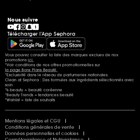
Nous suivre
Télécharger l’App Sephora
Vous pouvez consulter la liste des marques exclues de nos
Mentions additionnelles
promotions
ici.
*Voir conditions de nos offres promotionnelles sur
la page Bons Plans Beauté.
*Exclusivité dans le réseau de parfumeries nationales.
Clean at Sephora : Des formules aux ingrédients sélectionnés avec
soin
*k-beauty = beauté coréenne
*Beauty Trends = tendances beauté
*Wishlist = liste de souhaits
Mentions légales et CGU
Conditions générales de vente
Données personnelles et cookies
Cosmétovigilance et Nutrivigilance