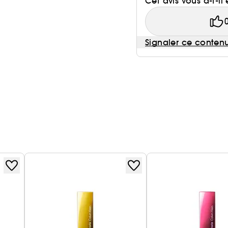
Cet avis vous a-t-il 
Signaler ce conten