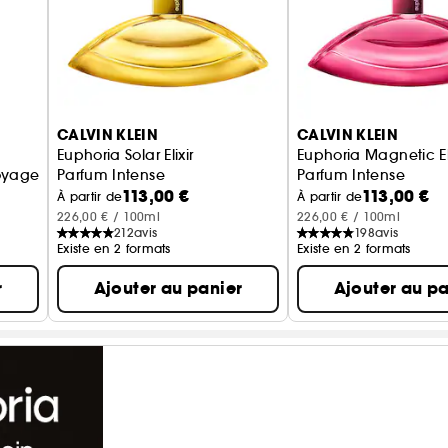
CALVIN KLEIN
CALVIN KLEIN
Euphoria Solar Elixir
Euphoria Magnetic Eli
oyage
Parfum Intense
Parfum Intense
113,00 €
113,00 €
À partir de
À partir de
226,00 € / 100ml
226,00 € / 100ml
212
avis
198
avis
Existe en 2 formats
Existe en 2 formats
r
Ajouter au panier
Ajouter au pa