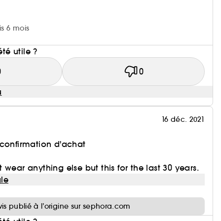
is 6 mois
i
été utile ?
0
0
u
16 déc. 2021
 confirmation d'achat
wear anything else but this for the last 30 years.
le
i
vis publié à l’origine sur sephora.com