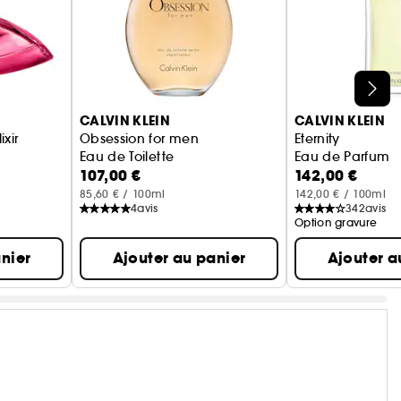
CALVIN KLEIN
CALVIN KLEIN
xir
Obsession for men
Eternity
Eau de Toilette
Eau de Parfum
107,00 €
142,00 €
85,60 € / 100ml
142,00 € / 100ml
4
avis
342
avis
Option gravure
nier
Ajouter au panier
Ajouter a