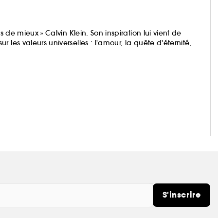
s de mieux » Calvin Klein. Son inspiration lui vient de
les valeurs universelles : l'amour, la quête d'éternité,
sont regroupés en deux grandes familles distinctes : les
ion épurée de la marque et la ligne CK à partager et
S'inscrire