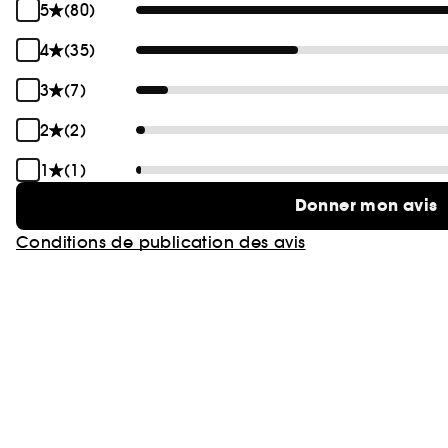
5
(80)
4
(35)
3
(7)
2
(2)
1
(1)
Donner mon avis
Conditions de publication des avis