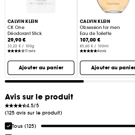
Ignorer le carrousel produits
CALVIN KLEIN
CALVIN KLEIN
CK One
Obsession for men
Déodorant Stick
Eau de Toilette
29,90 €
107,00 €
33,22 € / 100g
85,60 € / 100ml
11
avis
4
avis
Ajouter au panier
Ajouter au panie
Avis sur le produit
4.5/5
(125 avis sur le produit)
Tous (125)