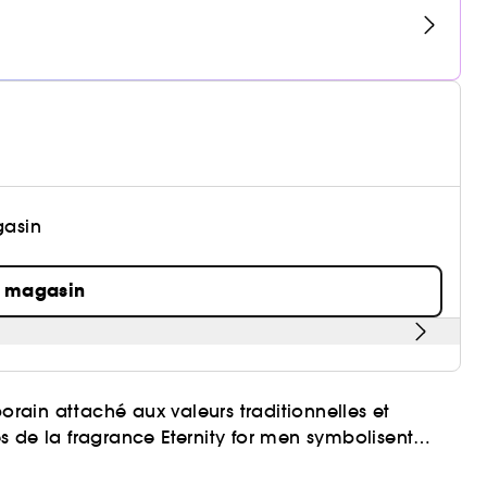
gasin
n magasin
porain attaché aux valeurs traditionnelles et
ues de la fragrance Eternity for men symbolisent
rd classique et frais de notes florales masculines,