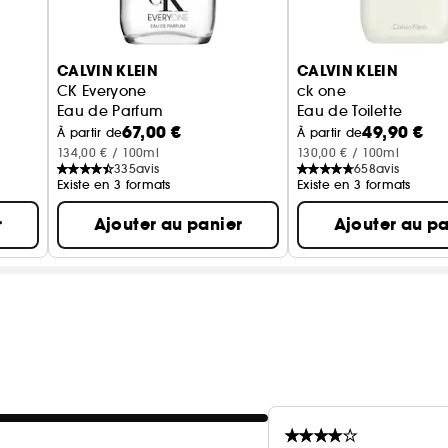
CALVIN KLEIN
CALVIN KLEIN
CK Everyone
ck one
Eau de Parfum
Eau de Toilette
67,00 €
49,90 €
À partir de
À partir de
134,00 € / 100ml
130,00 € / 100ml
335
avis
658
avis
Existe en 3 formats
Existe en 3 formats
r
Ajouter au panier
Ajouter au pa