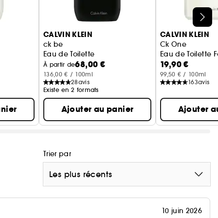
CALVIN KLEIN
CALVIN KLEIN
ck be
Ck One
Eau de Toilette
Eau de Toilette
68,00 €
19,90 €
À partir de
136,00 € / 100ml
99,50 € / 100ml
28
avis
163
avis
Existe en 2 formats
nier
Ajouter au panier
Ajouter a
Trier par
Les plus récents
10 juin 2026