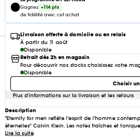
+114 pts
Gagnez
de fidélité avec cet achat
Livraison offerte à domicile ou en relais
À partir du 11 août
Disponible
Retrait dès 2h en magasin
Pour découvrir nos stocks choisissez votre ma
Disponible
Choisir u
Plus d'informations sur la livraison et les retours
Description
"Eternity for men reflète l'esprit de l'homme contem
éternelles" Calvin Klein. Les notes fraîches et toniq
l'idéal de l'amour éternel. Eternity for men : un acco
Lire la suite