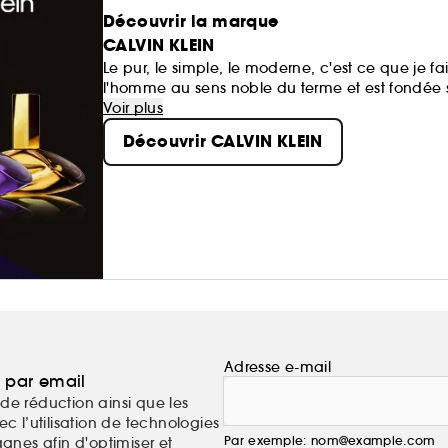
Découvrir la marque
CALVIN KLEIN
Le pur, le simple, le moderne, c'est ce que je fai
l'homme au sens noble du terme et est fondée sur 
l'évasion, le partage. Les parfums Calvin Klein 
Voir plus
lignes Calvin Klein qui incarnent la sophisticat
Découvrir CALVIN KLEIN
résolument subversive.
Adresse e-mail
a par email
de réduction ainsi que les
c l’utilisation de technologies
Par exemple: nom@example.com
nes afin d'optimiser et