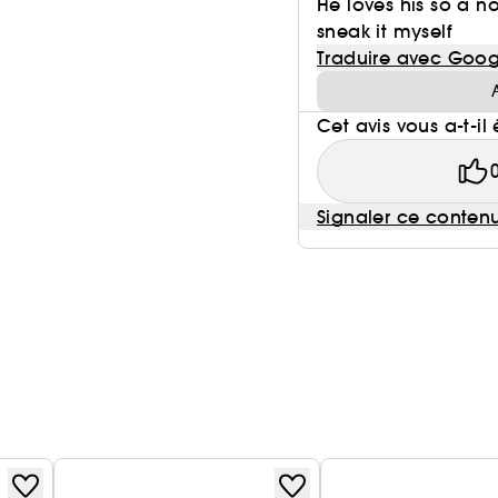
He loves his so a no
sneak it myself
Traduire avec Goog
Cet avis vous a-t-il 
Signaler ce conten