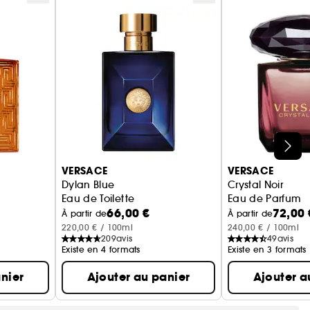
VERSACE
VERSACE
Dylan Blue
Crystal Noir
Eau de Toilette
Eau de Parfum
66,00 €
72,00 
À partir de
À partir de
220,00 € / 100ml
240,00 € / 100ml
209
avis
49
avis
Existe en 4 formats
Existe en 3 formats
nier
Ajouter au panier
Ajouter a