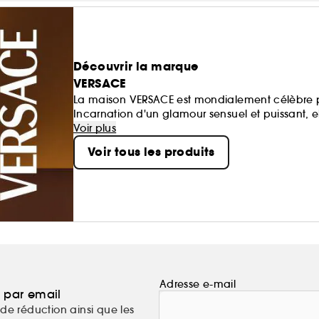
Découvrir la marque
VERSACE
La maison VERSACE est mondialement célèbre p
Incarnation d'un glamour sensuel et puissant, el
Alliant la culture néo-classique à un esprit d'
Voir plus
complète de parfums sophistiqués et séduisants
Voir tous les produits
portent.
Adresse e-mail
a par email
de réduction ainsi que les