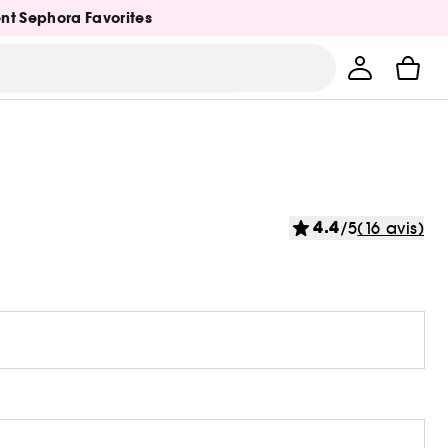
ent Sephora Favorites
4.4
/5
(16 avis)