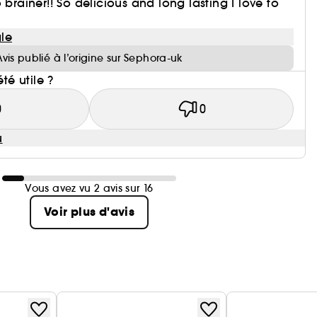
 brainer!! So delicious and long lasting I love to
le
Avis publié à l’origine sur Sephora-uk
été utile ?
0
0
u
Vous avez vu 2 avis sur 16
Voir plus d'avis