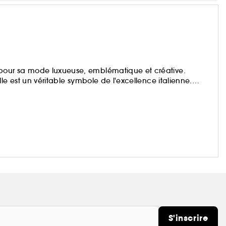
our sa mode luxueuse, emblématique et créative.
le est un véritable symbole de l'excellence italienne.
innovation constant, VERSACE se distingue par sa gamme
, conçus pour sublimer la personnalité de ceux qui les
S'inscrire