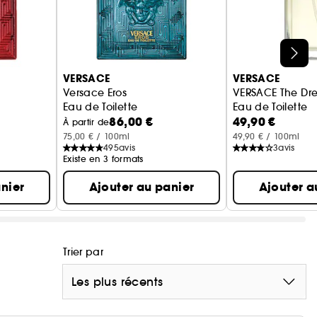
VERSACE
VERSACE
Versace Eros
VERSACE The Dr
Eau de Toilette
Eau de Toilette
86,00 €
49,90 €
À partir de
75,00 € / 100ml
49,90 € / 100ml
495
avis
3
avis
Existe en 3 formats
nier
Ajouter au panier
Ajouter a
Trier par
Les plus récents