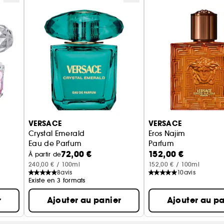
VERSACE
VERSACE
Crystal Emerald
Eros Najim
Eau de Parfum
Parfum
72,00 €
152,00 €
À partir de
240,00 € / 100ml
152,00 € / 100ml
8
avis
10
avis
Existe en 3 formats
r
Ajouter au panier
Ajouter au pa