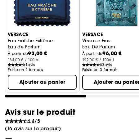
Ignorer le carrousel produits
VERSACE
VERSACE
Eau Fraîche Extrême
Versace Eros
Eau de Parfum
Eau De Parfum
92,00 €
96,00 €
À partir de
À partir de
184,00 € / 100ml
192,00 € / 100ml
1
avis
83
avis
Existe en 2 formats
Existe en 3 formats
Ajouter au panier
Ajouter au panie
Avis sur le produit
4.4/5
(16 avis sur le produit)