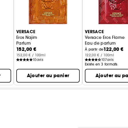
VERSACE
VERSACE
Eros Najim
Versace Eros Flame
Parfum
Eau de parfum
152,00 €
122,00 €
À partir de
152,00 € / 100ml
122,00 € / 100ml
10
avis
107
avis
Existe en 3 formats
r
Ajouter au panier
Ajouter au pa