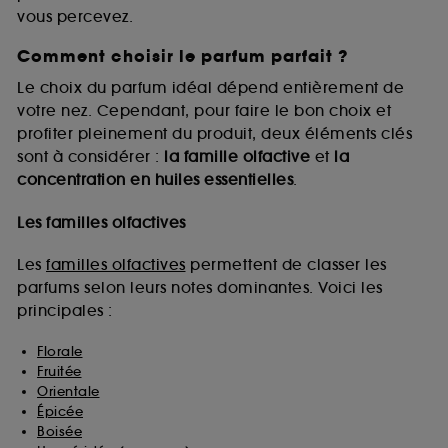
vous percevez.
Comment choisir le parfum parfait ?
A l'exception des cookies techniques, le dépôt et la
lecture de ces traceurs requiert votre accord. Vous
Le choix du parfum idéal dépend entièrement de
pouvez personnaliser vos choix concernant le dépôt
votre nez. Cependant, pour faire le bon choix et
de ces cookies grâce au bouton "personnaliser mes
profiter pleinement du produit, deux éléments clés
choix" ci-dessous ou décider de "tout accepter".
sont à considérer :
la famille olfactive
et
la
Sephora pourra associer les informations de
concentration en huiles essentielles
.
navigation collectées par ces Cookies, pour les
finalités acceptées, avec les données personnelles
collectées ou générées lors de votre activité en ligne
Les familles olfactives
ou en magasin. Pour refuser tous les cookies, cliques
sur "continuer sans accepter". Voous pouvez à tout
Les
familles olfactives
permettent de classer les
moment choisir de retirer votrte consentement. Si vous
parfums selon leurs notes dominantes. Voici les
souhaitez obtenir plus d'information sur les cookies
principales :
utilisés,
cliquez
ici
.
Florale
Fruitée
Orientale
Épicée
Boisée