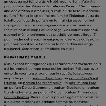
un cadeau qui fait plaisir. À Noël, pour la Saint-Valentin,
pour la Fête des Mères ou la Fête des Pères... C’est comme
une déclaration d’amour ! Ça vous dit de faire un cadeau
parfum ? Faites-le en
coffret parfum
! À l’intérieur, l’eau de
toilette ou l’eau de parfum en format classique, format
voyage ou mini, accompagnée de soins aux mêmes
senteurs pour le corps ou le rasage. Ces coffrets cadeaux
peuvent même renfermer des produits de maquillage. Et
pour rendre cette surprise unique, rendez-vous dans notre
pour personnaliser le flacon ou la boîte d’un message
personnel. Sensations et émotions en vue !
UN PARFUM DE MARQUE
Quelles sont les fragrances qui séduisent énormément ceux
qui les portent comme ceux qui les sentent ? Si vous avez
envie de vous laisser porter par le succès, laissez-vous
emporter par un
parfum Hugo Boss
, un
parfum Yves Saint
Laurent
, un
parfum Lolita Lempicka
, un
parfum Tom Ford
,
un
parfum Dolce Gabana
, un
parfum Guerlain
, un
parfum
Carolina Herrera
, un
parfum Dior
, un
parfum Armani
ou un
parfum Hermès
. Bien sûr, vous pouvez également vous fier
à d’autres maisons de parfums Femme ou parfums