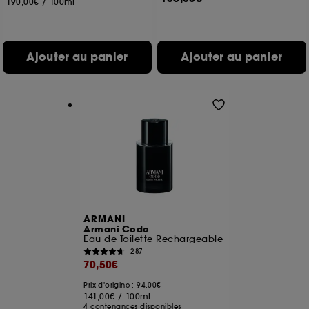
190,00€
/
100ml
Ajouter au panier
Ajouter au panier
ARMANI
Armani Code
Eau de Toilette Rechargeable
287
70,50€
Prix d'origine : 94,00€
141,00€
/
100ml
4 contenances disponibles