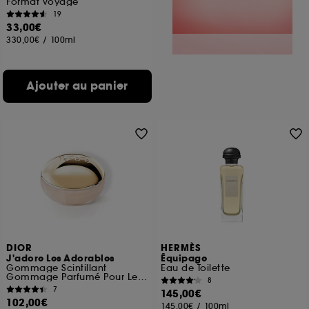
Format voyage
19
33,00€
330,00€
/
100ml
Ajouter au panier
DIOR
HERMÈS
J'adore Les Adorables
Équipage
Gommage Scintillant
Eau de Toilette
Gommage Parfumé Pour Le Corps
8
7
145,00€
102,00€
145,00€
/
100ml