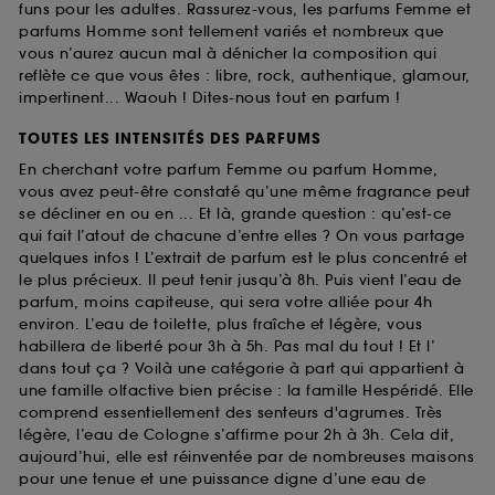
funs pour les adultes. Rassurez-vous, les parfums Femme et
parfums Homme sont tellement variés et nombreux que
vous n’aurez aucun mal à dénicher la composition qui
reflète ce que vous êtes : libre, rock, authentique, glamour,
impertinent... Waouh ! Dites-nous tout en parfum !
TOUTES LES INTENSITÉS DES PARFUMS
En cherchant votre parfum Femme ou parfum Homme,
vous avez peut-être constaté qu’une même fragrance peut
se décliner en ou en ... Et là, grande question : qu’est-ce
qui fait l’atout de chacune d’entre elles ? On vous partage
quelques infos ! L’extrait de parfum est le plus concentré et
le plus précieux. Il peut tenir jusqu’à 8h. Puis vient l’eau de
parfum, moins capiteuse, qui sera votre alliée pour 4h
environ. L’eau de toilette, plus fraîche et légère, vous
habillera de liberté pour 3h à 5h. Pas mal du tout ! Et l’
dans tout ça ? Voilà une catégorie à part qui appartient à
une famille olfactive bien précise : la famille Hespéridé. Elle
comprend essentiellement des senteurs d'agrumes. Très
légère, l’eau de Cologne s’affirme pour 2h à 3h. Cela dit,
aujourd’hui, elle est réinventée par de nombreuses maisons
pour une tenue et une puissance digne d’une eau de