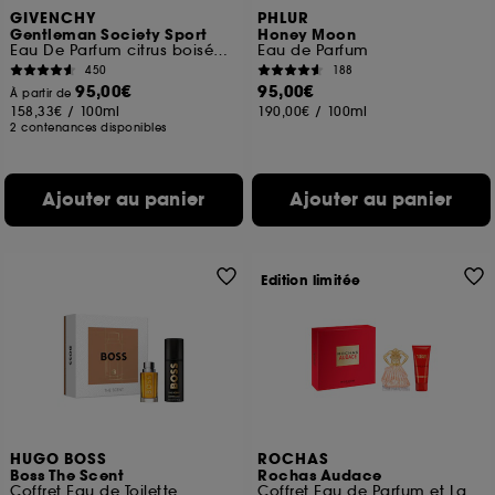
GIVENCHY
PHLUR
Gentleman Society Sport
Honey Moon
Eau De Parfum citrus boisée florale pour homme
Eau de Parfum
450
188
95,00€
95,00€
À partir de
158,33€
/
100ml
190,00€
/
100ml
2 contenances disponibles
Ajouter au panier
Ajouter au panier
Edition limitée
HUGO BOSS
ROCHAS
Boss The Scent
Rochas Audace
Coffret Eau de Toilette
Coffret Eau de Parfum et Lait Corps