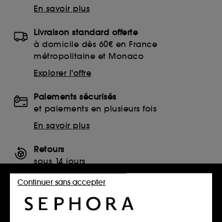
En savoir plus
Livraison standard offerte
à domicile dès 60€ en France
métropolitaine et Monaco
Explorer l'offre
Paiements sécurisés
et paiements en plusieurs fois
En savoir plus
Retours
sous 14 jours
Retourner mon article
Continuer sans accepter
SERVICES, CONTACT ET CONDITIONS DES OFFRES