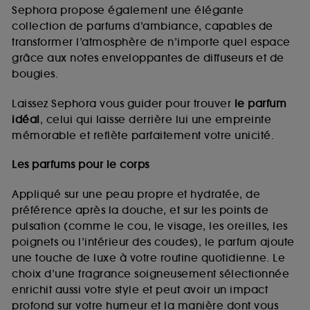
de vous plaire via des publicités, y compris sur des
Sephora propose également une élégante
sites tiers et sur les réseaux sociaux, sur la base
collection de parfums d’ambiance, capables de
des pages que vous avez consultées, de votre
transformer l’atmosphère de n’importe quel espace
navigation, et de l'historique de vos interactions.
grâce aux notes enveloppantes de diffuseurs et de
Cookies de mesure d’audience :
ils nous
bougies.
permettent de réaliser des statistiques de
fréquentation et de navigation sur notre site afin
Laissez Sephora vous guider pour trouver
le parfum
d’en améliorer la performance.
idéal
, celui qui laisse derrière lui une empreinte
Cookies de sécurisation des paiements en ligne :
mémorable et reflète parfaitement votre unicité.
ils nous permettent de lutter notamment contre les
fraudes aux moyens de paiement et les
Les parfums pour le corps
usurpations d’identité.
Appliqué sur une peau propre et hydratée, de
Cookies fonctionnels :
il s’agit de cookies
préférence après la douche, et sur les points de
permettant l’affichage et/ou la fourniture de
pulsation (comme le cou, le visage, les oreilles, les
certaines fonctionnalités du site, tel que les
cookies d’authentification qui sont utilisés afin de
poignets ou l’intérieur des coudes), le parfum ajoute
vous faire bénéficier de l’authentification
une touche de luxe à votre routine quotidienne. Le
prolongée vous permettant d’accéder à votre
choix d’une fragrance soigneusement sélectionnée
compte lors de votre prochaine visite sur le site
enrichit aussi votre style et peut avoir un impact
sans saisir à nouveau votre identifiant et mot de
profond sur votre humeur et la manière dont vous
passe.