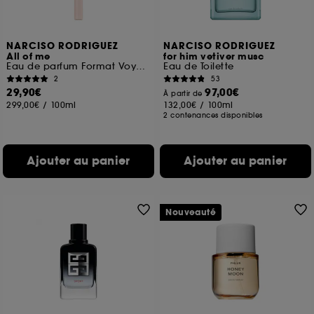
NARCISO RODRIGUEZ
NARCISO RODRIGUEZ
All of me
for him vetiver musc
Eau de parfum Format Voyage
Eau de Toilette
2
53
29,90€
97,00€
À partir de
299,00€
/
100ml
132,00€
/
100ml
2 contenances disponibles
Ajouter au panier
Ajouter au panier
Nouveauté