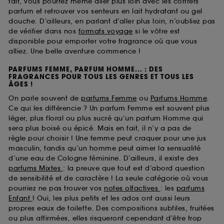
fait, vous pourrez même aller plus loin avec les coffrets
parfum et retrouver vos senteurs en lait hydratant ou gel
douche. D’ailleurs, en parlant d’aller plus loin, n’oubliez pas
de vérifier dans nos
formats voyage
si le vôtre est
disponible pour emporter votre fragrance où que vous
alliez. Une belle aventure commence !
PARFUMS FEMME, PARFUM HOMME... : DES
FRAGRANCES POUR TOUS LES GENRES ET TOUS LES
ÂGES !
On parle souvent de
parfums Femme
ou
Parfums Homme
.
Ce qui les différencie ? Un parfum Femme est souvent plus
léger, plus floral ou plus sucré qu’un parfum Homme qui
sera plus boisé ou épicé. Mais en fait, il n’y a pas de
règle pour choisir ! Une femme peut craquer pour une jus
masculin, tandis qu’un homme peut aimer la sensualité
d’une eau de Cologne féminine. D’ailleurs, il existe des
parfums Mixtes
: la preuve que tout est d’abord question
de sensibilité et de caractère ! La seule catégorie où vous
pourriez ne pas trouver vos
notes olfactives
: les
parfums
Enfant
! Oui, les plus petits et les ados ont aussi leurs
propres eaux de toilette. Des compositions subtiles, fruitées
ou plus affirmées, elles risqueront cependant d’être trop