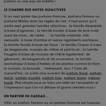
parfum ou une eau de toilette !
LE CHARME DES NOTES OLFACTIVES
Si on veut parler des parfums Homme, parfums Femme ou
parfums Mixtes dans les règles de l’art, il faut savoir qu’il
existe sept grandes familles olfactives : la famille Hespéridé
à base d’agrumes ; la famille boisée à base de bois mais
aussi de musc, de cèdre... ; la famille orientale, très
sensuelle, à base d’ambre et autres ingrédients exotiques ;
la famille florale à base de fleurs ; la famille Chypre à base
de bergamote, mousse de chêne et patchouli ; la famille
Fougère à base de mousse de chêne également, de
géranium, de bergamote et de coumarine, la famille
aromatique à base d’herbes et de plantes comme le thym,
le romarin, la lavande... Intéressant, non ? Cela dit,
aujourd’hui, on parle plus souvent de
parfum floral
,
parfum
épicé
,
parfum poudré
,
parfum frais
,
parfum marin
,
parfum
boisé
. Plus simple pour se faire une idée de l’empreinte et
l’impression que l’on va diffuser et graver derrière nous !
UN PARFUM EN CADEAU...
Offrir un parfum Femme ou un parfum Homme est toujours