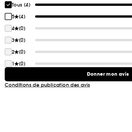
Tous (4)
5
(4)
4
(0)
3
(0)
2
(0)
1
(0)
Donner mon avis
Conditions de publication des avis