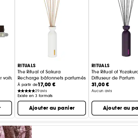
RITUALS
RITUALS
The Ritual of Sakura
The Ritual of Yozakur
 voiture + 2 recharges
Recharge bâtonnets parfumés
Diffuseur de Parfum
17,00 €
31,00 €
À partir de
29
avis
Aucun avis
Existe en 3 formats
r
Ajouter au panier
Ajouter au pa