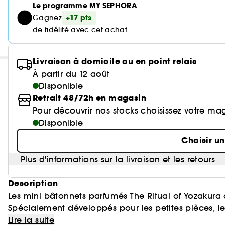
Le programme MY SEPHORA
+17 pts
Gagnez
de fidélité avec cet achat
Livraison à domicile ou en point relais
À partir du 12 août
Disponible
Retrait 48/72h en magasin
Pour découvrir nos stocks choisissez votre ma
Disponible
Choisir u
Plus d'informations sur la livraison et les retours
Description
Les mini bâtonnets parfumés The Ritual of Yozakura 
Spécialement développés pour les petites pièces, leur
la fève de tonka aux notes délicates de cerisier. Du
Lire la suite