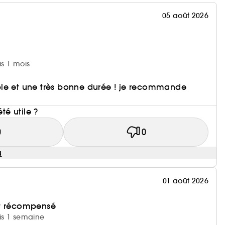
05 août 2026
is 1 mois
le et une très bonne durée ! je recommande
i
été utile ?
0
0
u
01 août 2026
et récompensé
uis 1 semaine