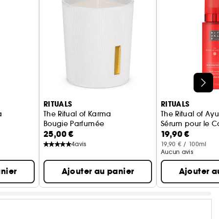
RITUALS
RITUALS
a
The Ritual of Karma
The Ritual of Ay
Bougie Parfumée
Sérum pour le C
25,00 €
19,90 €
4
avis
19,90 € / 100ml
Aucun avis
nier
Ajouter au panier
Ajouter a