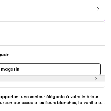
gasin
n magasin
apportent une senteur élégante à votre intérieur.
 senteur associe les fleurs blanches, la vanille et
rée de 4 à 5 semaines.