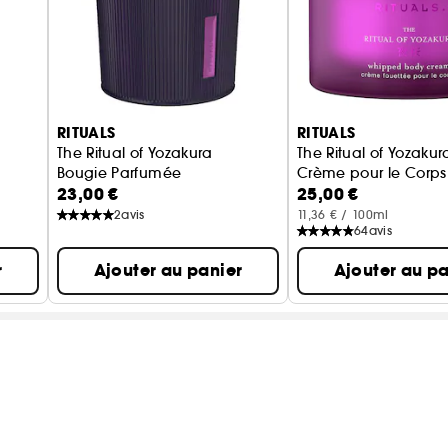
RITUALS
RITUALS
The Ritual of Yozakura
The Ritual of Yozakur
Bougie Parfumée
Crème pour le Corps
23,00 €
25,00 €
2
avis
11,36 € / 100ml
64
avis
r
Ajouter au panier
Ajouter au pa