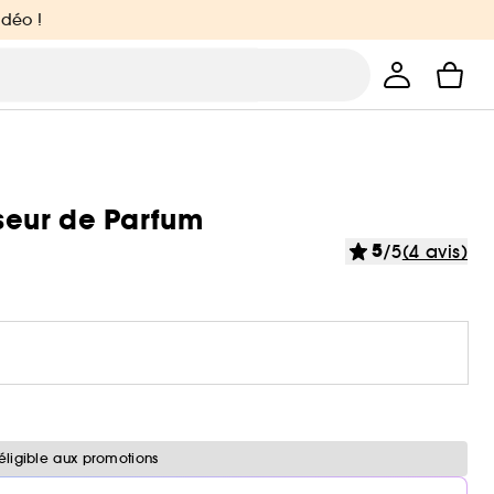
idéo !
useur de Parfum
5
/5
(4 avis)
éligible aux promotions