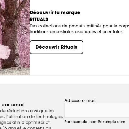
Découvrir la marque
RITUALS
Des collections de produits raffinés pour le corp
traditions ancestrales asiatiques et orientales.
Découvrir Rituals
Adresse e-mail
a par email
de réduction ainsi que les
c l’utilisation de technologies
Par exemple: nom@example.com
nes afin d'optimiser et
e 16 ans et je consens au