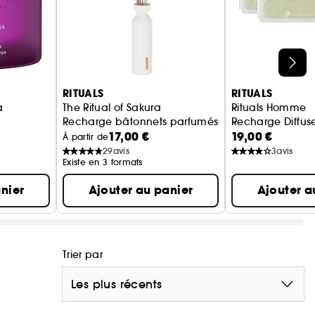
RITUALS
RITUALS
a
The Ritual of Sakura
Rituals Homme
Recharge bâtonnets parfumés
Recharge Diffuse
17,00 €
19,00 €
À partir de
29
avis
3
avis
Existe en 3 formats
nier
Ajouter au panier
Ajouter a
Trier par
Les plus récents