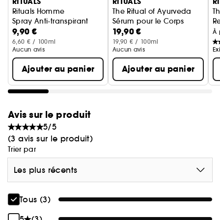
RITUALS
RITUALS
R
Rituals Homme
The Ritual of Ayurveda
Th
Spray Anti-transpirant
Sérum pour le Corps
R
9,90 €
19,90 €
À 
6,60 € / 100ml
19,90 € / 100ml
Aucun avis
Aucun avis
Ex
Ajouter au panier
Ajouter au panier
Avis sur le produit
5/5
(3 avis sur le produit)
Trier par
Les plus récents
Tous (3)
5
(3)