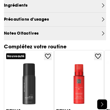
Ingrédients
• Jusqu'à cinq semaines
• Idéal pour les petits espaces
• Flacon rechargeable
Précautions d'usages
Notes Olfactives
Complétez votre routine
Nouveauté
Ignorer le carrousel produits