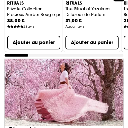
RITUALS
RITUALS
R
Private Collection
The Ritual of Yozakura
Th
Precious Amber Bougie parfumée
Diffuseur de Parfum
B
38,00 €
31,00 €
2
23
avis
Aucun avis
Ajouter au panier
Ajouter au panier