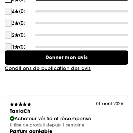
4
(0)
3
(0)
2
(0)
1
(0)
Donner mon avis
Conditions de publication des avis
01 août 2026
TaniaCh
Acheteur vérifié et récompensé
Utilise ce produit depuis 1 semaine
Parfum agréable