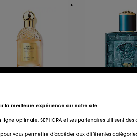
UERLAIN
VERSACE
ua Allegoria Forte
Versace Eros
Bosca Vanilla Eau de Parfum
Eau De Parfum
ir la meilleure expérience sur notre site.
159
83
127,00€
96,00€
partir de
À partir de
 ligne optimale, SEPHORA et ses partenaires utilisent des c
9,33€
/
100ml
192,00€
/
100ml
s pour vous permettre d’accéder aux différentes catégories, 