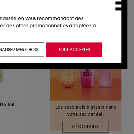
sonnalisée en vous recommandant des
ser des offres promotionnelles adaptées à
 de vous plaire via des publicités, y compris
NALISER MES CHOIX
TOUT ACCEPTER
e navigation, et de l'historique de vos
 de navigation sur notre site afin d’en
 les fraudes aux moyens de paiement et les
Nerolia Vetiver Eau De Toilette
Les essentiels à glisser dans
votre sac cet été.
nctionnalités du site, tel que les cookies
€
us permettant d’accéder à votre compte lors
DÉCOUVRIR