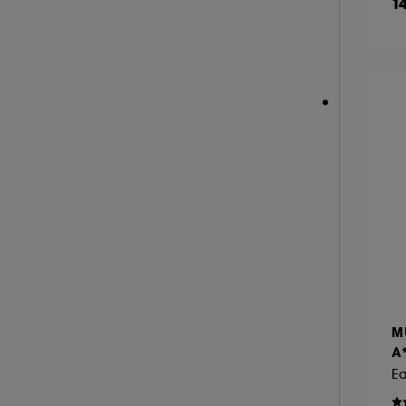
1
NEOM ORGANICS LONDON (4)
NINA RICCI (16)
NUXE (12)
ONLY THE BRAVE (1)
OUAI (6)
PENHALIGON'S (59)
PHLUR (26)
PRADA (27)
RABANNE FRAGRANCES (55)
RARE BEAUTY (17)
REMINISCENCE (17)
RITUALS (26)
M
ROCHAS (25)
A
SALT AND STONE (4)
Ea
SERGE LUTENS (22)