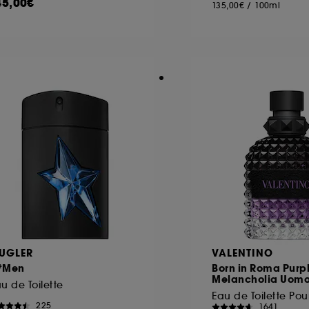
45,00€
135,00€
/
100ml
UGLER
VALENTINO
*Men
Born in Roma Purp
Melancholia Uom
u de Toilette
225
1641