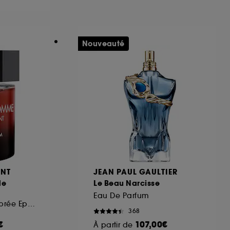
ous pouvez personnaliser vos choix concernant
Nouveauté
cepter". Sephora pourra associer les
 personnelles collectées ou générées lors
ccepter". Voous pouvez à tout moment choisir
uez
ici
.
ENT
JEAN PAUL GAULTIER
de
Le Beau Narcisse
Eau De Parfum
Eau de Parfum Ambrée Epicée pour Homme
368
€
107,00€
À partir de