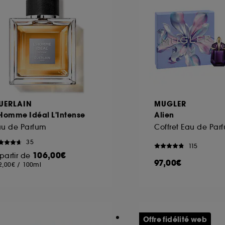
UERLAIN
MUGLER
'Homme Idéal L'Intense
Alien
au de Parfum
35
115
106,00€
partir de
97,00€
2,00€
/
100ml
Offre fidélité web