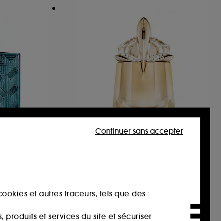
Continuer sans accepter
MUGLER
Alien Goddess
Eau de Parfum
3365
97,00€
À partir de
ookies et autres traceurs, tels que des :
323,33€
/
100ml
produits et services du site et sécuriser