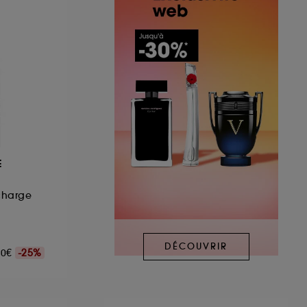
E
charge
DÉCOUVRIR
,00€
-25%