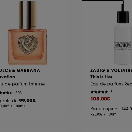
OLCE & GABBANA
ZADIG & VOLTAIR
evotion
This is Her
au de parfum Intense
Eau de parfum Re
5
203
108,00€
99,00€
partir de
0,00€
/
100ml
Prix d'origine : 144
72,00€
/
100ml