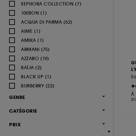
SEPHORA COLLECTION (7)
100BON (1)
ACQUA DI PARMA (62)
AIME (1)
AMIKA (1)
ARMANI (75)
AZZARO (19)
G
BAÏJA (2)
L
BLACK UP (1)
E
BURBERRY (22)
À 
BVLGARI (12)
GENRE
21
BY ROSIE JANE (3)
Femme (1378)
CATÉGORIE
CACHAREL (24)
Homme (544)
CALVIN KLEIN (20)
Parfum
PRIX
Mixte (492)
CAROLINA HERRERA (21)
Jusqu'à -30% sur une sélection de
Enfant (40)