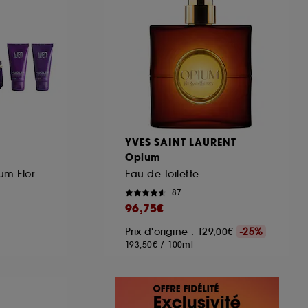
YVES SAINT LAURENT
Opium
Coffret Eau de Parfum Florale Ambrée pour Femme
Eau de Toilette
87
96,75€
Prix d'origine : 129,00€
-25%
193,50€
/
100ml