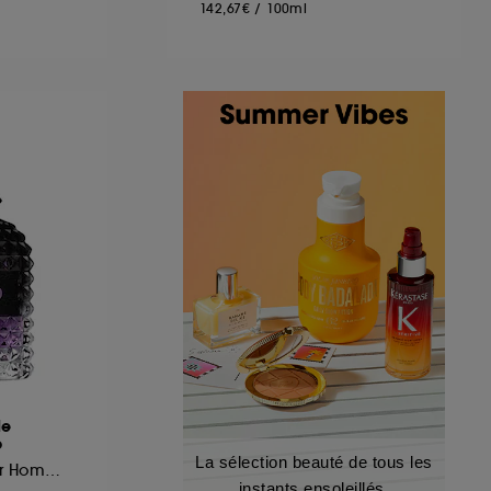
142,67€
/
100ml
le
o
La sélection beauté de tous les
Eau de Toilette Pour Homme Ambrée Boisée
instants ensoleillés.