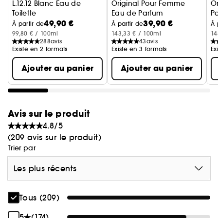
L.12.12 Blanc Eau de
Original Pour Femme
Or
urbain et libérateur dans lequel les
Toilette
Eau de Parfum
P
ambassadeurs Lacoste se réapproprient les
49,90 €
39,90 €
À partir de
À partir de
À 
codes chers à la marque : toujours en
99,80 € / 100ml
143,33 € / 100ml
14
288
avis
43
avis
mouvement et créatif.
Existe en 2 formats
Existe en 3 formats
Ex
Ajouter au panier
Ajouter au panier
La campagne capture l'essence de l'iconique
polo et des parfums L.12.12.
Avis sur le produit
4.8/5
(209 avis sur le produit)
Trier par
Les plus récents
Tous (209)
5
(174)