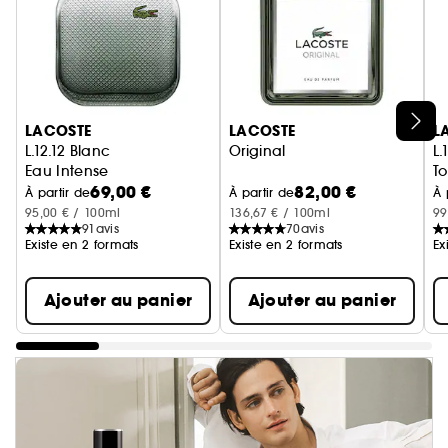
Ignorer le carrousel produits
LACOSTE
LACOSTE
L
L.12.12 Blanc
Original
L.
Eau Intense
To
69,00 €
82,00 €
À partir de
À partir de
À 
95,00 € / 100ml
136,67 € / 100ml
99
91
avis
70
avis
Existe en 2 formats
Existe en 2 formats
Ex
Ajouter au panier
Ajouter au panier