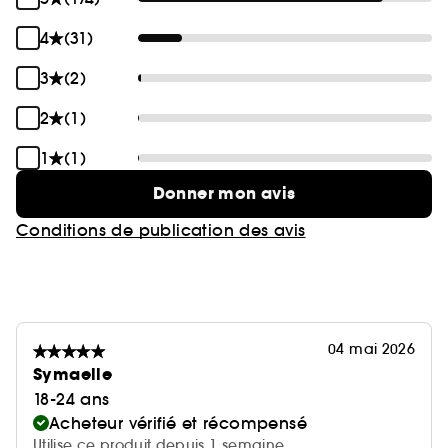
4
(31)
3
(2)
2
(1)
1
(1)
Donner mon avis
Conditions de publication des avis
04 mai 2026
Symaelle
18-24 ans
Acheteur vérifié et récompensé
Utilise ce produit depuis 1 semaine