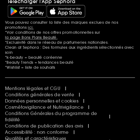
Télécharger l’App Sephora
Vous pouvez consulter la liste des marques exclues de nos
Mentions additionnelles
promotions
ici.
*Voir conditions de nos offres promotionnelles sur
la page Bons Plans Beauté.
*Exclusivité dans le réseau de parfumeries nationales.
Clean at Sephora : Des formules aux ingrédients sélectionnés avec
soin
*k-beauty = beauté coréenne
*Beauty Trends = tendances beauté
*Wishlist = liste de souhaits
Mentions légales et CGU
Conditions générales de vente
Données personnelles et cookies
Cosmétovigilance et Nutrivigilance
Conditions Générales du programme de
fidélité
Conditions de publication des avis
Accessibilité : non conforme
Qualités et caractéristiques